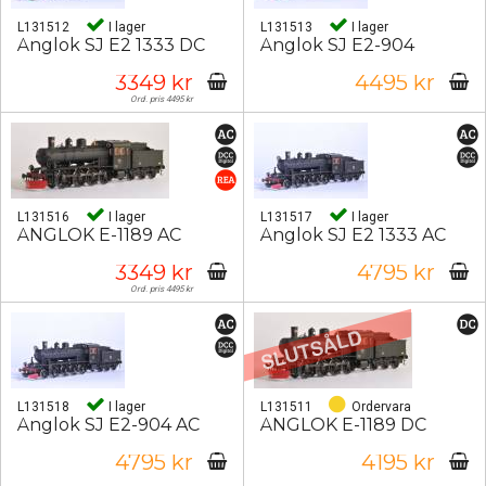
L131512
I lager
L131513
I lager
Ånglok SJ E2 1333 DC
Ånglok SJ E2-904
3349 kr
4495 kr
Ord. pris 4495 kr
L131516
I lager
L131517
I lager
ÅNGLOK E-1189 AC
Ånglok SJ E2 1333 AC
3349 kr
4795 kr
Ord. pris 4495 kr
L131518
I lager
L131511
Ordervara
Ånglok SJ E2-904 AC
ÅNGLOK E-1189 DC
4795 kr
4195 kr