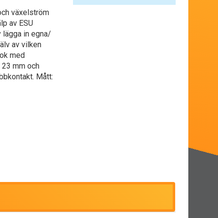
och växelström
älp av ESU
 lägga in egna/
älv av vilken
 lok med
r 23 mm och
bkontakt. Mått: