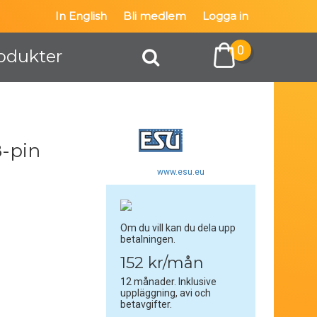
In English
Bli medlem
Logga in
0
odukter
8-pin
www.esu.eu
Om du vill kan du dela upp
betalningen.
152 kr/mån
12 månader. Inklusive
uppläggning, avi och
betavgifter.