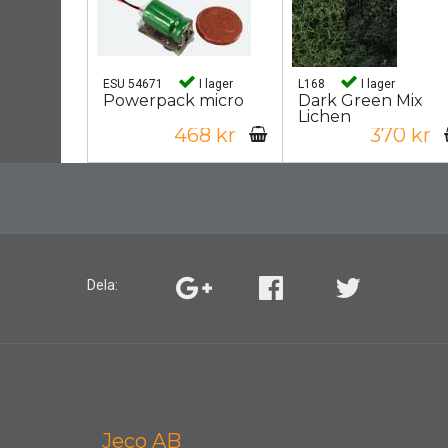
ESU 54671
I lager
L168
I lager
Powerpack micro
Dark Green Mix
Lichen
468 kr
370 kr
Dela:
Jeco AB