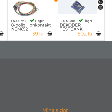
ESU 51950
I lager
ESU 53900
I lager
8-polig Honkontakt
DEKODER
NEM652
TESTBÄNK
39 kr
502 kr
Mina sidor