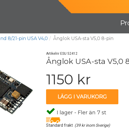
Pr
nd 8/21-pin USA V4,0
Ånglok USA-sta V5,0 8-pin
Artikelnr ESU 52412
Ånglok USA-sta V5,0 
1150 kr
LÄGG I VARUKORG
I lager - Fler än 7 st
Standard frakt
(39 kr inom Sverige)