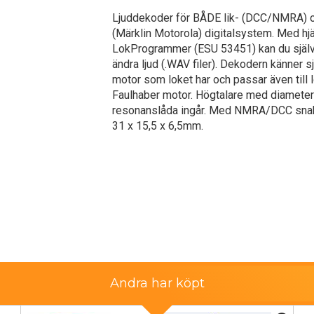
Ljuddekoder för BÅDE lik- (DCC/NMRA) 
(Märklin Motorola) digitalsystem. Med hj
LokProgrammer (ESU 53451) kan du själv
ändra ljud (.WAV filer). Dekodern känner sj
motor som loket har och passar även till
Faulhaber motor. Högtalare med diamete
resonanslåda ingår. Med NMRA/DCC snab
31 x 15,5 x 6,5mm.
Andra har köpt