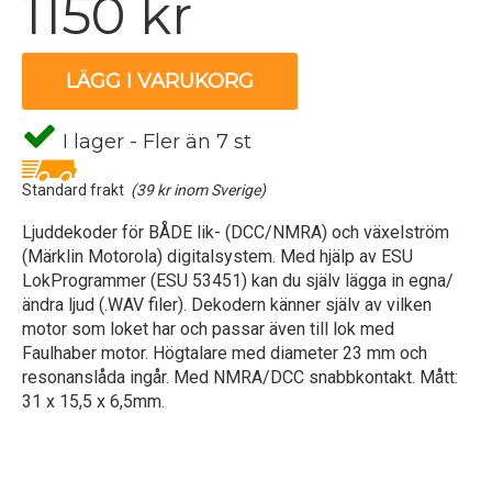
1150 kr
LÄGG I VARUKORG
I lager - Fler än 7 st
Standard frakt
(39 kr inom Sverige)
Ljuddekoder för BÅDE lik- (DCC/NMRA) och växelström
(Märklin Motorola) digitalsystem. Med hjälp av ESU
LokProgrammer (ESU 53451) kan du själv lägga in egna/
ändra ljud (.WAV filer). Dekodern känner själv av vilken
motor som loket har och passar även till lok med
Faulhaber motor. Högtalare med diameter 23 mm och
resonanslåda ingår. Med NMRA/DCC snabbkontakt. Mått:
31 x 15,5 x 6,5mm.