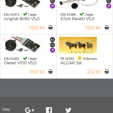
ESU 52413
I lager
ESU 52468
I lager
Ånglok Br80 V5,0
Ellok Re460 V5,0
1150 kr
1150 kr
ESU 52432
I lager
PR 20393
Ordervara
Diesel V100 V5,0
ÄLGAR 3st
1150 kr
212 kr
Dela: