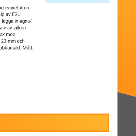
och växelström
älp av ESU
 lägga in egna/
älv av vilken
 lok med
r 23 mm och
bkontakt. Mått: