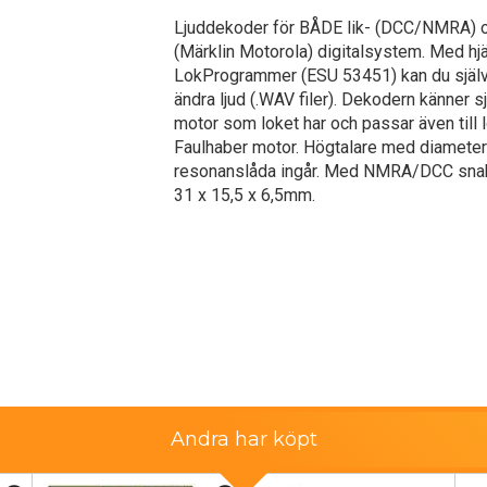
Ljuddekoder för BÅDE lik- (DCC/NMRA) 
(Märklin Motorola) digitalsystem. Med hj
LokProgrammer (ESU 53451) kan du själv
ändra ljud (.WAV filer). Dekodern känner sj
motor som loket har och passar även till
Faulhaber motor. Högtalare med diamete
resonanslåda ingår. Med NMRA/DCC snab
31 x 15,5 x 6,5mm.
Andra har köpt