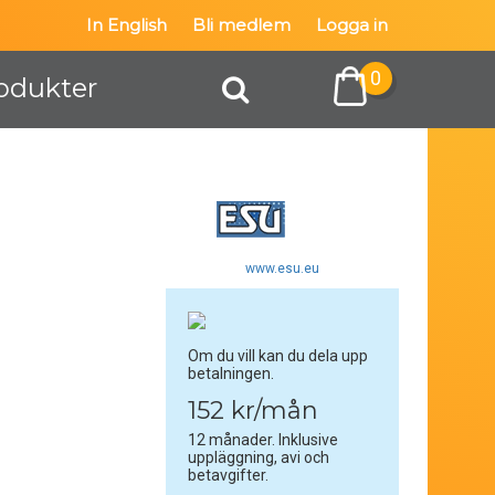
In English
Bli medlem
Logga in
0
odukter
www.esu.eu
Om du vill kan du dela upp
betalningen.
152 kr/mån
12 månader. Inklusive
uppläggning, avi och
betavgifter.