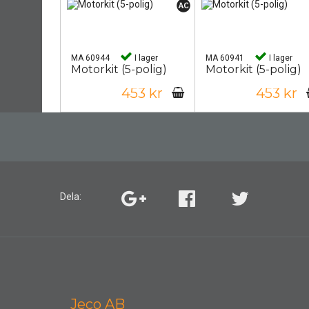
MA 60944
I lager
MA 60941
I lager
Motorkit (5-polig)
Motorkit (5-polig)
453 kr
453 kr
Dela:
Jeco AB