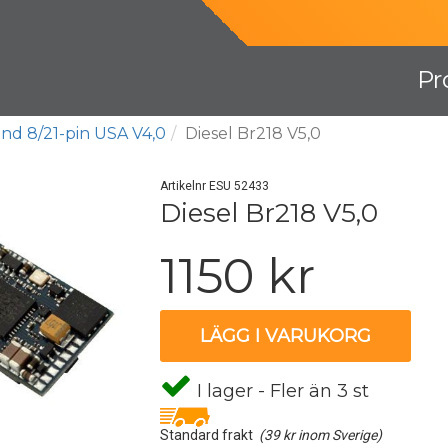
Pr
nd 8/21-pin USA V4,0
Diesel Br218 V5,0
Artikelnr ESU 52433
Diesel Br218 V5,0
1150 kr
LÄGG I VARUKORG
I lager - Fler än 3 st
Standard frakt
(39 kr inom Sverige)