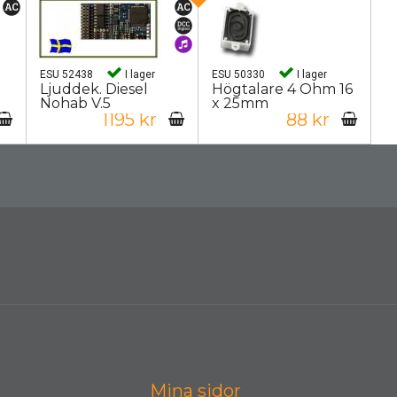
ESU 52438
I lager
ESU 50330
I lager
Ljuddek. Diesel
Högtalare 4 Ohm 16
Nohab V.5
x 25mm
1195 kr
88 kr
Mina sidor