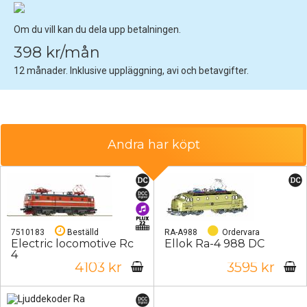
Om du vill kan du dela upp betalningen.
398 kr/mån
12 månader. Inklusive uppläggning, avi och betavgifter.
Andra har köpt
7510183
Beställd
RA-A988
Ordervara
Electric locomotive Rc
Ellok Ra-4 988 DC
4
4103 kr
3595 kr