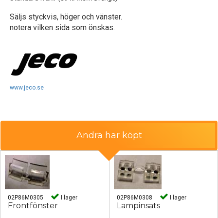
Säljs styckvis, höger och vänster.
notera vilken sida som önskas.
www.jeco.se
Andra har köpt
02P86M0305
I lager
02P86M0308
I lager
Frontfönster
Lampinsats