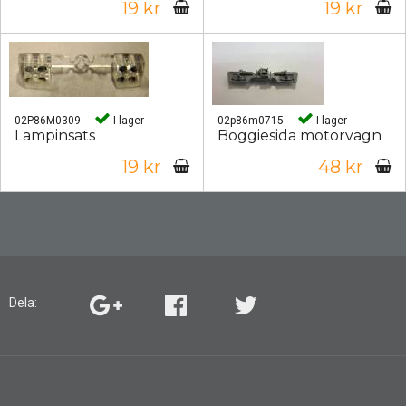
19 kr
19 kr
02P86M0309
I lager
02p86m0715
I lager
Lampinsats
Boggiesida motorvagn
19 kr
48 kr
Dela: