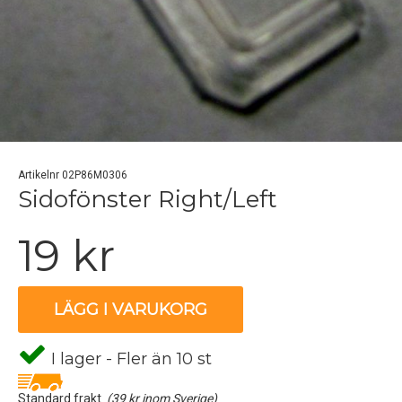
Artikelnr 02P86M0306
Sidofönster Right/Left
19 kr
LÄGG I VARUKORG
I lager - Fler än 10 st
Standard frakt
(39 kr inom Sverige)