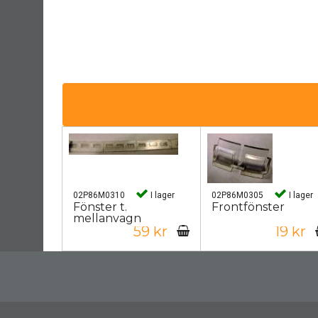
02P86M0310
I lager
02P86M0305
I lager
Fönster t.
Frontfönster
mellanvagn
59 kr
19 kr