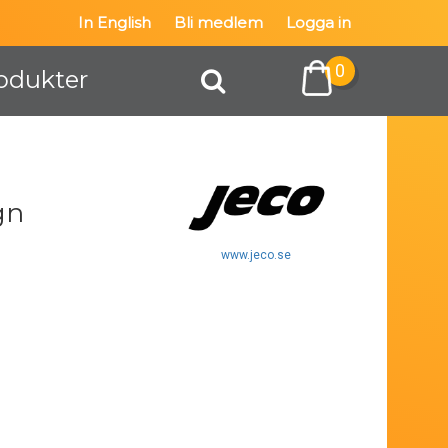
In English
Bli medlem
Logga in
0
odukter
gn
www.jeco.se