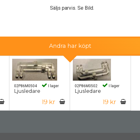
Säljs parvis. Se Bild.
Andra har köpt
02P86M0504
I lager
02P86M0502
I lager
Ljusledare
Ljusledare
19 kr
19 kr