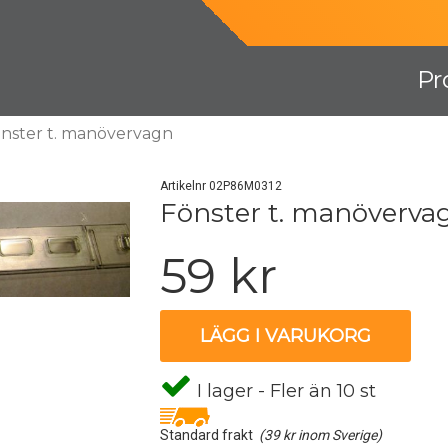
Pr
nster t. manövervagn
Artikelnr 02P86M0312
Fönster t. manöverva
59 kr
LÄGG I VARUKORG
I lager - Fler än 10 st
Standard frakt
(39 kr inom Sverige)