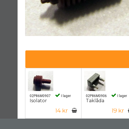
02P86M0907
I lager
02P86M0906
I lager
Isolator
Taklåda
14 kr
19 kr