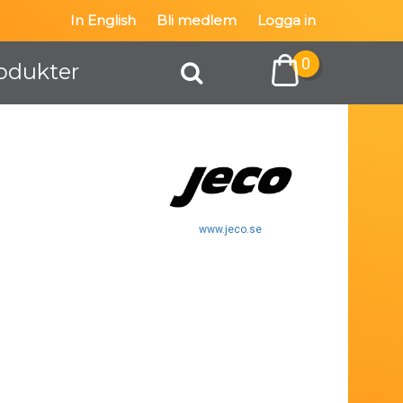
In English
Bli medlem
Logga in
0
odukter
www.jeco.se