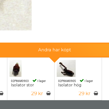
Andra har köpt
02P86M0903
I lager
02P86M0905
I lager
Isolator stor
Isolator hög
29 kr
29 kr