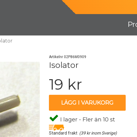
Pr
olator
Artikelnr 02P86M0909
Isolator
19 kr
LÄGG I VARUKORG
I lager - Fler än 10 st
Standard frakt
(39 kr inom Sverige)