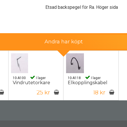
Etsad backspegel för Ra. Höger sida
Andra har köpt
10-A100
I lager
10-A118
I lager
Vindrutetorkare
Elkopplingskabel
25 kr
18 kr