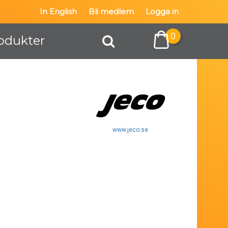
In English
Bli medlem
Logga in
0
odukter
www.jeco.se