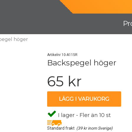
Pr
pegel höger
Artikelnr 10-A115R
Backspegel höger
65 kr
LÄGG I VARUKORG
I lager - Fler än 10 st
Standard frakt
(39 kr inom Sverige)