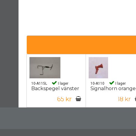
10-A115L
I lager
10-A110
I lager
Backspegel vänster
Signalhorn orange
65 kr
18 kr