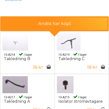
Andra har köpt
10-A218
I lager
10-A219
I lager
Takledning B
Takledning C
18 kr
18 kr
10-A217
I lager
10-A215
I lager
Takledning A
Isolator strömavtagare