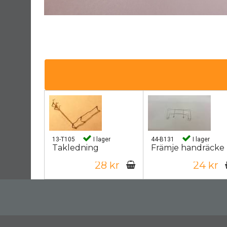
13-T105
I lager
44-B131
I lager
Takledning
Främje handräcke
28 kr
24 kr