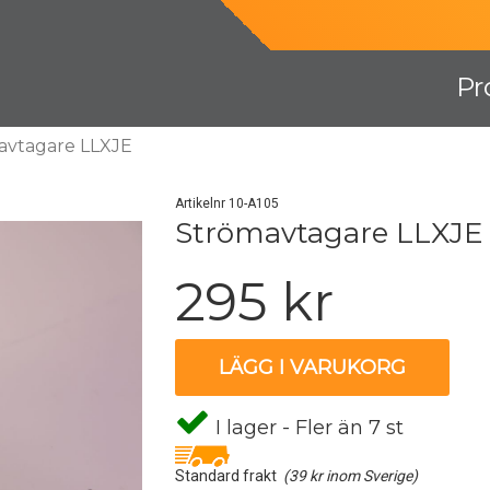
Pr
avtagare LLXJE
Artikelnr 10-A105
Strömavtagare LLXJE
295 kr
LÄGG I VARUKORG
I lager - Fler än 7 st
Standard frakt
(39 kr inom Sverige)