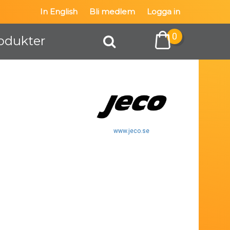
In English
Bli medlem
Logga in
0
odukter
www.jeco.se