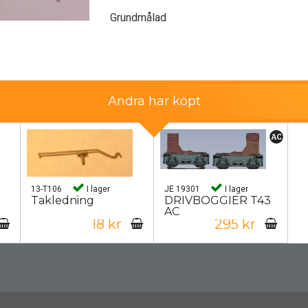
Grundmålad
Andra har köpt
13-T106
I lager
JE 19301
I lager
Takledning
DRIVBOGGIER T43
AC
18 kr
295 kr