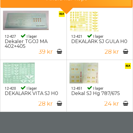
12-427
I lager
12-421
I lager
Dekaler TGOJ MA
DEKALARK SJ GULA H0
402+405
39 kr
28 kr
12-420
I lager
12-451
I lager
DEKALARK VITA SJ H0
Dekal SJ Hg 787/675
28 kr
24 kr