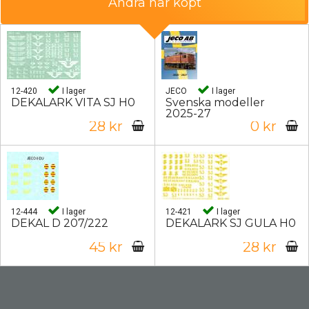
Andra har köpt
12-420
I lager
JECO
I lager
DEKALARK VITA SJ H0
Svenska modeller
2025-27
28 kr
0 kr
12-444
I lager
12-421
I lager
DEKAL D 207/222
DEKALARK SJ GULA H0
45 kr
28 kr