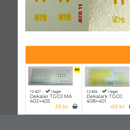
12-427
I lager
12-426
I lager
Dekaler TGOJ MA
Dekalark TGOJ
402+405
408+401
39 kr
49 kr