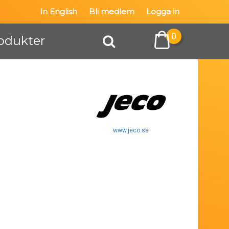
In English
Bli medlem
Logga in
0
odukter
www.jeco.se