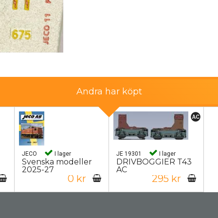
Andra har köpt
JECO
I lager
JE 19301
I lager
Svenska modeller
DRIVBOGGIER T43
2025-27
AC
0 kr
295 kr