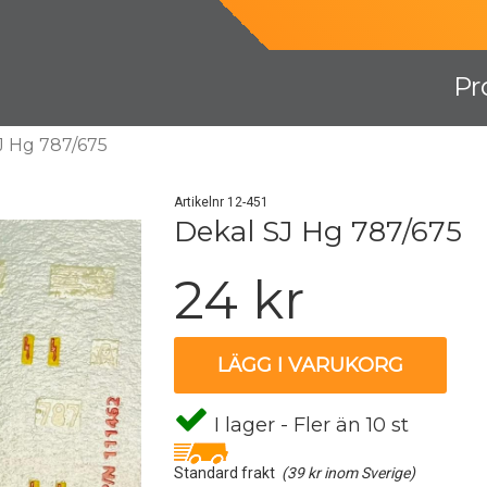
Pr
J Hg 787/675
Artikelnr 12-451
Dekal SJ Hg 787/675
24 kr
LÄGG I VARUKORG
I lager - Fler än 10 st
Standard frakt
(39 kr inom Sverige)