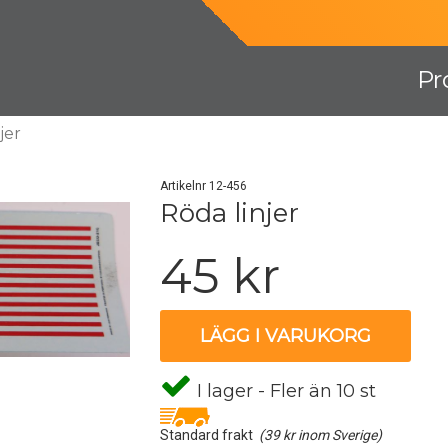
Pr
jer
Artikelnr 12-456
Röda linjer
45 kr
LÄGG I VARUKORG
I lager - Fler än 10 st
Standard frakt
(39 kr inom Sverige)