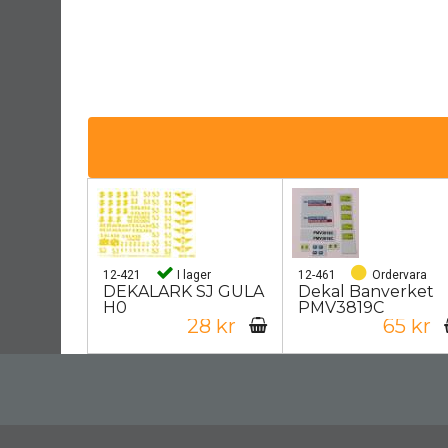
12-421
I lager
12-461
Ordervara
DEKALARK SJ GULA
Dekal Banverket
H0
PMV3819C
28 kr
65 kr