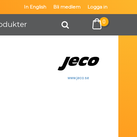
In English
Bli medlem
Logga in
0
odukter
www.jeco.se