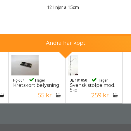
12 linjer a 15cm
Andra har köpt
Hg-004
I lager
JE 181050
I lager
Kretskort belysning
Svensk stolpe mod.
5-p
55 kr
259 kr