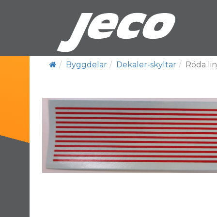
Byggdelar
Dekaler-skyltar
Röda lin