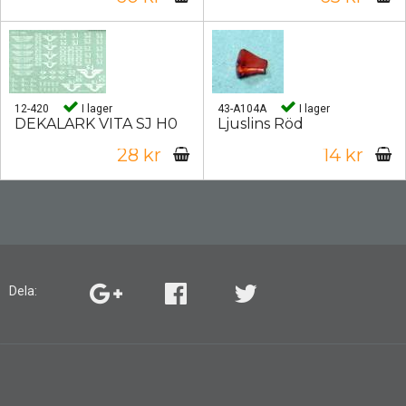
12-420
I lager
43-A104A
I lager
DEKALARK VITA SJ H0
Ljuslins Röd
28 kr
14 kr
Dela: