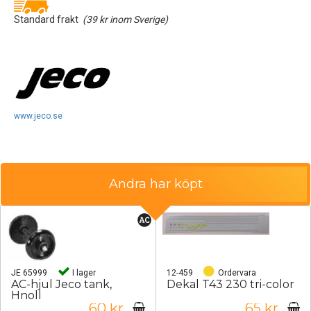
Standard frakt
(39 kr inom Sverige)
www.jeco.se
Andra har köpt
JE 65999
I lager
12-459
Ordervara
AC-hjul Jeco tank,
Dekal T43 230 tri-color
Hnoll
60 kr
65 kr