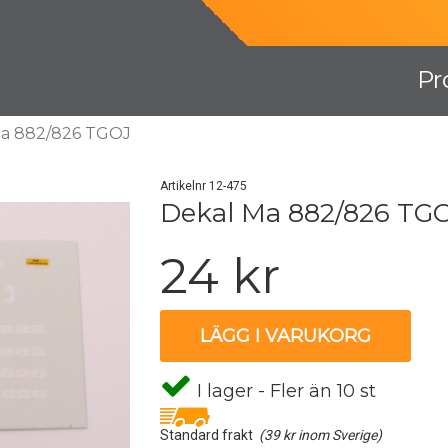
Pr
Ma 882/826 TGOJ
Artikelnr 12-475
Dekal Ma 882/826 TG
24 kr
LÄGG I VARUKORG
I lager - Fler än 10 st
Standard frakt
(39 kr inom Sverige)