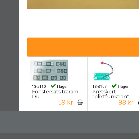
13-a110
I lager
13-B107
I lager
Fönstersats träram
Kretskort
Du
"blixtfunktion"
59 kr
98 kr