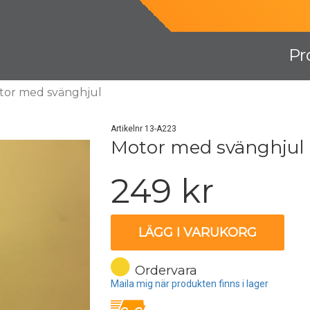
Pr
tor med svänghjul
Artikelnr 13-A223
Motor med svänghjul
249 kr
LÄGG I VARUKORG
Ordervara
Maila mig när produkten finns i lager