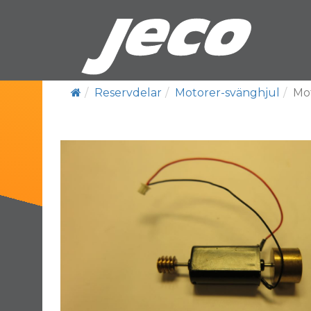
Reservdelar
Motorer-svänghjul
Mo