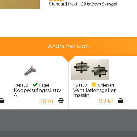
Standard frakt
(39 kr inom Sverige)
Andra har köpt
13-B102
I lager
13-a103
Ordervara
Koppelstångsskruv
Ventilationsgaller
A
mässin
28 kr
99 kr