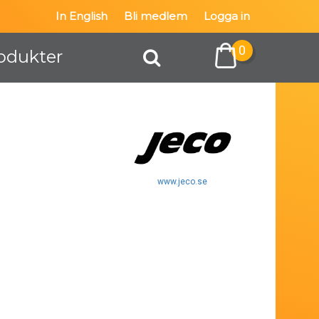
In English
Bli medlem
Logga in
0
odukter
www.jeco.se