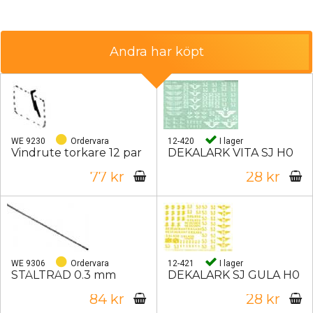
Andra har köpt
WE 9230
Ordervara
12-420
I lager
Vindrute torkare 12 par
DEKALARK VITA SJ H0
77 kr
28 kr
WE 9306
Ordervara
12-421
I lager
STÅLTRÅD 0.3 mm
DEKALARK SJ GULA H0
84 kr
28 kr