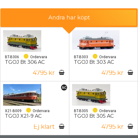
Andra har köpt
BT-B306
Ordervara
BT-B303
Ordervara
TGOJ Bt 306 AC
TGOJ Bt 303 AC
4795 kr
4795 kr
X21-B009
Ordervara
BT-B305
Ordervara
TGOJ X21-9 AC
TGOJ Bt 305 AC
Ej klart
4795 kr