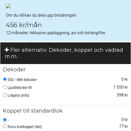
Om du vill kan du dela upp betalningen.
456 kr/mån
12 månader. Inklusive uppläggning, avi och betavgifter.
Fler alternativ. Dekoder, koppel och vädrad
m.m.
Dekoder
0 kr
ESU - MM dekoder
1 050 kr
Ljuddekoder Bt
398 kr
Lokpilot (mfx)
Koppel till standardlok
0 kr
-
77 kr
Roco kortkoppel (4st)