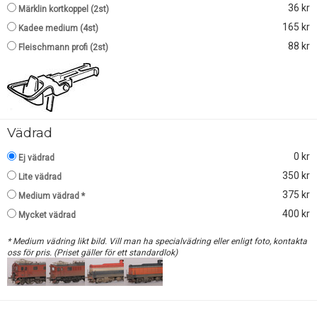
36 kr
Märklin kortkoppel (2st)
165 kr
Kadee medium (4st)
88 kr
Fleischmann profi (2st)
Vädrad
0 kr
Ej vädrad
350 kr
Lite vädrad
375 kr
Medium vädrad *
400 kr
Mycket vädrad
* Medium vädring likt bild. Vill man ha specialvädring eller enligt foto, kontakta
oss för pris. (Priset gäller för ett standardlok)