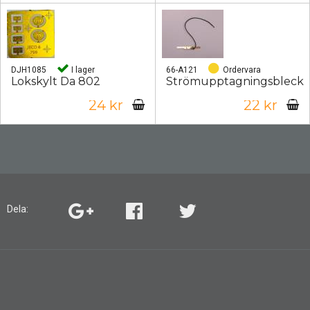
DJH1085
I lager
66-A121
Ordervara
Lokskylt Da 802
Strömupptagningsbleck
24 kr
22 kr
Dela: