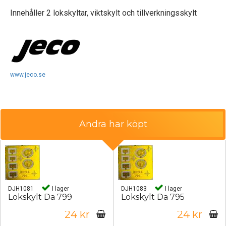
Innehåller 2 lokskyltar, viktskylt och tillverkningsskylt
www.jeco.se
Andra har köpt
DJH1081
I lager
DJH1083
I lager
Lokskylt Da 799
Lokskylt Da 795
24 kr
24 kr