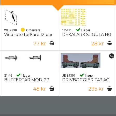
WE 9230
Ordervara
12-421
I lager
Vindrute torkare 12 par
DEKALARK SJ GULA H0
77 kr
28 kr
S1-46
I lager
JE 19301
I lager
BUFFERTAR MOD. 27
DRIVBOGGIER T43 AC
48 kr
295 kr