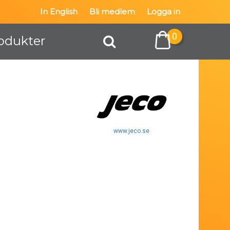
In English
Bli medlem
Logga in
0
odukter
www.jeco.se