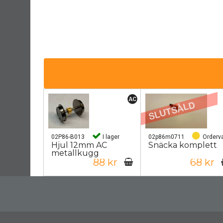
02P86-B013
I lager
02p86m0711
Orderv
Hjul 12mm AC
Snäcka komplett
metallkugg
88 kr
68 kr