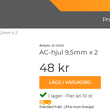
Pr
9,5mm x 2
Artikelnr JE 65555
AC-hjul 9,5mm x 2
48 kr
LÄGG I VARUKORG
I lager - Fler än 10 st
Standard frakt
(39 kr inom Sverige)