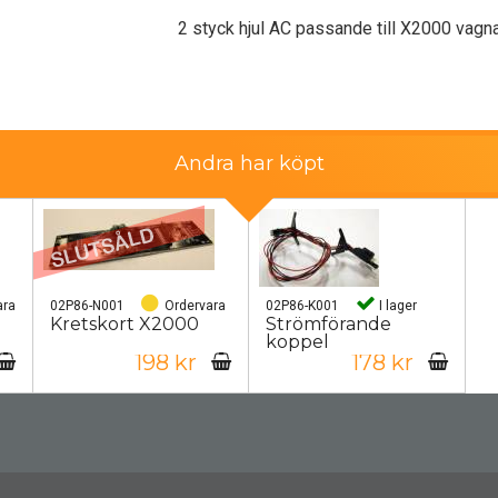
2 styck hjul AC passande till X2000 vagn
Andra har köpt
ara
02P86-N001
Ordervara
02P86-K001
I lager
Kretskort X2000
Strömförande
koppel
198 kr
178 kr