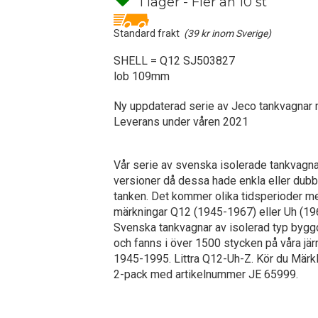
I lager - Fler än 10 st
Standard frakt
(39 kr inom Sverige)
SHELL = Q12 SJ503827
lob 109mm
Ny uppdaterad serie av Jeco tankvagnar
Leverans under våren 2021
Vår serie av svenska isolerade tankvagnar
versioner då dessa hade enkla eller dub
tanken. Det kommer olika tidsperioder m
märkningar Q12 (1945-1967) eller Uh (19
Svenska tankvagnar av isolerad typ bygg
och fanns i över 1500 stycken på våra jä
1945-1995. Littra Q12-Uh-Z. Kör du Märkli
2-pack med artikelnummer JE 65999.