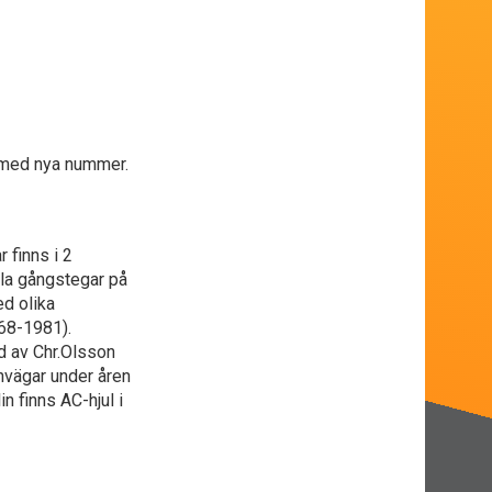
 med nya nummer.
 finns i 2
bla gångstegar på
ed olika
68-1981).
d av Chr.Olsson
rnvägar under åren
n finns AC-hjul i