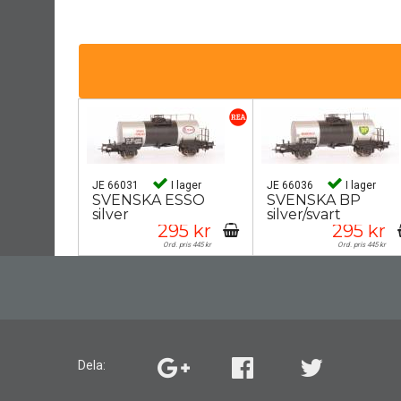
JE 66031
I lager
JE 66036
I lager
SVENSKA ESSO
SVENSKA BP
silver
silver/svart
295 kr
295 kr
Ord. pris 445 kr
Ord. pris 445 kr
Dela: