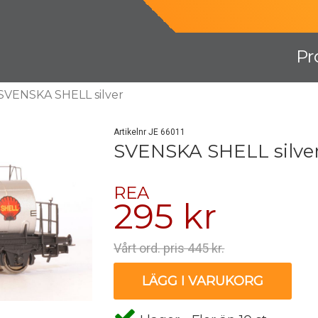
Pr
SVENSKA SHELL silver
Artikelnr JE 66011
SVENSKA SHELL silve
REA
295 kr
Vårt ord. pris 445 kr.
LÄGG I VARUKORG