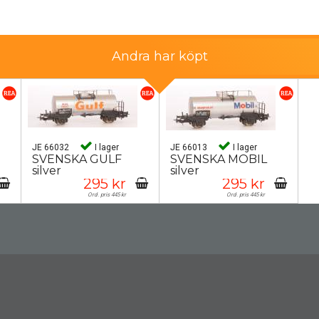
Andra har köpt
JE 66032
I lager
JE 66013
I lager
SVENSKA GULF
SVENSKA MOBIL
silver
silver
295 kr
295 kr
Ord. pris 445 kr
Ord. pris 445 kr