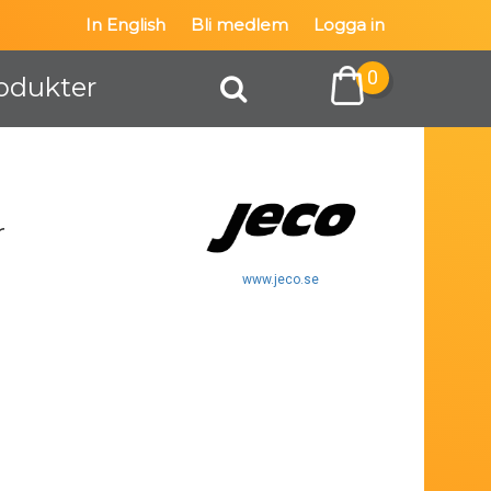
In English
Bli medlem
Logga in
0
odukter
r
www.jeco.se