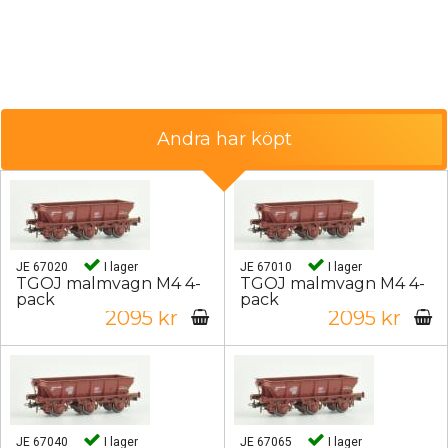
Andra har köpt
JE 67020
I lager
JE 67010
I lager
TGOJ malmvagn M4 4-
TGOJ malmvagn M4 4-
pack
pack
2095 kr
2095 kr
JE 67040
I lager
JE 67065
I lager