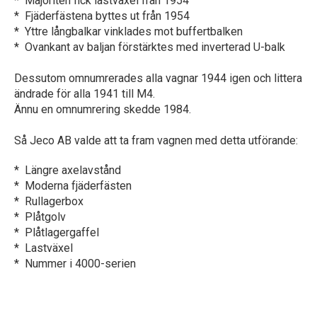
* Majoriten fick lastväxel från 1954
* Fjäderfästena byttes ut från 1954
* Yttre långbalkar vinklades mot buffertbalken
* Ovankant av baljan förstärktes med inverterad U-balk
Dessutom omnumrerades alla vagnar 1944 igen och littera
ändrade för alla 1941 till M4.
Ännu en omnumrering skedde 1984.
Så Jeco AB valde att ta fram vagnen med detta utförande:
* Längre axelavstånd
* Moderna fjäderfästen
* Rullagerbox
* Plåtgolv
* Plåtlagergaffel
* Lastväxel
* Nummer i 4000-serien