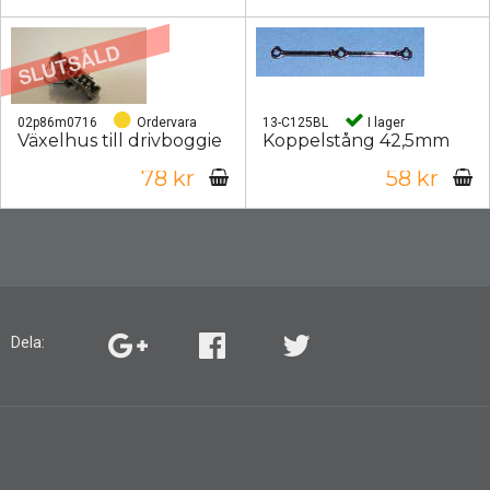
02p86m0716
Ordervara
13-C125BL
I lager
Växelhus till drivboggie
Koppelstång 42,5mm
78 kr
58 kr
Dela: