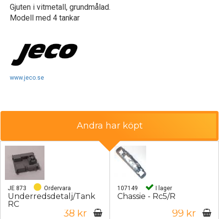
Gjuten i vitmetall, grundmålad.
Modell med 4 tankar
www.jeco.se
Andra har köpt
JE 873
Ordervara
107149
I lager
Underredsdetalj/Tank
Chassie - Rc5/R
RC
38 kr
99 kr