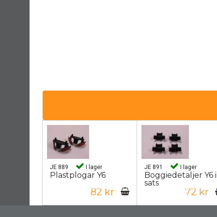
JE 889
I lager
JE 891
I lager
Plastplogar Y6
Boggiedetaljer Y6 i
sats
82 kr
72 kr