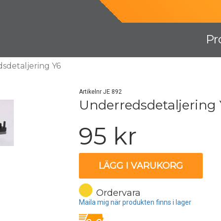
Pr
sdetaljering Y6
Artikelnr JE 892
Underredsdetaljering
95 kr
LÄGG I VARUKORG
Ordervara
Maila mig när produkten finns i lager