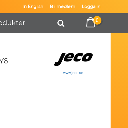
In English
Bli medlem
Logga in
0
odukter
 Y6
www.jeco.se