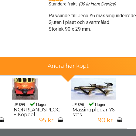
Standard frakt
(39 kr inom Sverige)
Passande till Jeco Y6 mässingunderrede
Gjuten i plast och svartmålad.
Storlek 90 x 29 mm.
Andra har köpt
JE 899
I lager
JE 890
I lager
NORRLANDSPLOG
Mässingplogar Y6 i
+ Koppel
sats
95 kr
90 kr