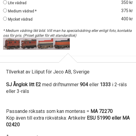
350 kr
Lite vädrad
375 kr
Medium vädrad *
400 kr
Mycket vädrad
* Medium vädring likt bild. Vill man ha specialvädring eller enligt foto, kontakta
oss för pris. (Priset gäller för ett standardlok)
Tllverkat av Liliput för Jeco AB, Sverige
SJ Ånglok litt E2
med driftnummer
904
eller
1333
i 2-räls
eller 3-räls
Passande röksats som kan monteras =
MA 72270
Köp även till extra rökvätska: Artikelnr
ESU 51990 eller MA
02420