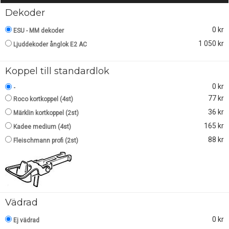
Dekoder
0 kr
ESU - MM dekoder
1 050 kr
Ljuddekoder ånglok E2 AC
Koppel till standardlok
0 kr
-
77 kr
Roco kortkoppel (4st)
36 kr
Märklin kortkoppel (2st)
165 kr
Kadee medium (4st)
88 kr
Fleischmann profi (2st)
Vädrad
0 kr
Ej vädrad