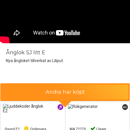
Ånglok SJ litt E
Nya ångloket tillverkat av Liliput
Andra har köpt
Sound E2
Ordervara
MA 72270
I lager