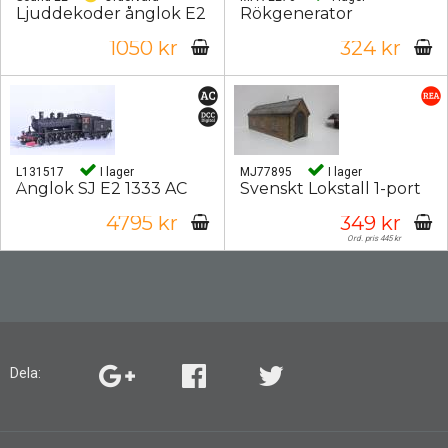
Ljuddekoder ånglok E2
Rökgenerator
1050 kr
324 kr
L131517
I lager
MJ77895
I lager
Ånglok SJ E2 1333 AC
Svenskt Lokstall 1-port
4795 kr
349 kr
Ord. pris 445 kr
Dela: