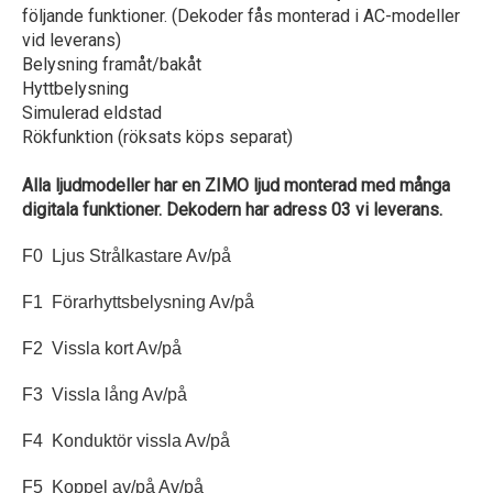
följande funktioner. (Dekoder fås monterad i AC-modeller
vid leverans)
Belysning framåt/bakåt
Hyttbelysning
Simulerad eldstad
Rökfunktion (röksats köps separat)
Alla ljudmodeller har en ZIMO ljud monterad med många
digitala funktioner. Dekodern har adress 03 vi leverans.
F0 Ljus Strålkastare Av/på
F1 Förarhyttsbelysning Av/på
F2 Vissla kort Av/på
F3 Vissla lång Av/på
F4 Konduktör vissla Av/på
F5 Koppel av/på Av/på