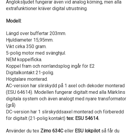
Ångloksljudet fungerar även vid analog körning, men alla
extrafunktioner kräver digital utrustning.
Modell:
Längd over buffertar 203mm.
Hjuldiameter 15,95mm.
Vikt cirka 350 gram.
5-polig motor med svänghjul.
NEM koppelficka.
Koppel fram och norrlandsplog ingår för E2
Digitalkontakt 21-polig.
Högtalare monterad.
AC-version har slirskydd på 1 axel och dekoder monterad
(ESU 64614). Modellen fungerar digitalt med alla Märklins
digitala system och även analogt med nyare transformator
(grå)
DC-version har 1 slirskyddsaxel monterad och förberedd
för digitalt (21-polig kontakt)
tex: ESU 54614.
Använder du tex
Zimo 634C
eller
ESU lokpilot
så får du