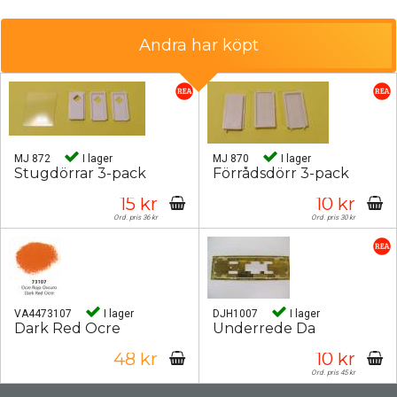
Andra har köpt
MJ 872
I lager
MJ 870
I lager
Stugdörrar 3-pack
Förrådsdörr 3-pack
15 kr
10 kr
Ord. pris 36 kr
Ord. pris 30 kr
VA4473107
I lager
DJH1007
I lager
Dark Red Ocre
Underrede Da
48 kr
10 kr
Ord. pris 45 kr