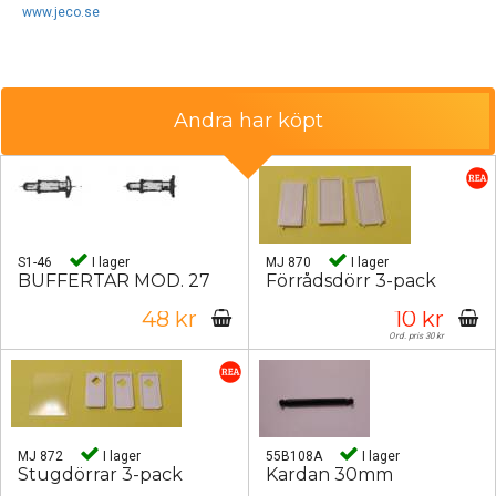
www.jeco.se
Andra har köpt
S1-46
I lager
MJ 870
I lager
BUFFERTAR MOD. 27
Förrådsdörr 3-pack
48 kr
10 kr
Ord. pris 30 kr
MJ 872
I lager
55B108A
I lager
Stugdörrar 3-pack
Kardan 30mm