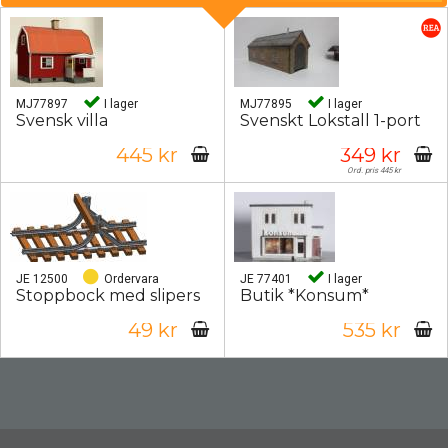
MJ77897
I lager
MJ77895
I lager
Svensk villa
Svenskt Lokstall 1-port
445 kr
349 kr
Ord. pris 445 kr
JE 12500
Ordervara
JE 77401
I lager
Stoppbock med slipers
Butik *Konsum*
49 kr
535 kr