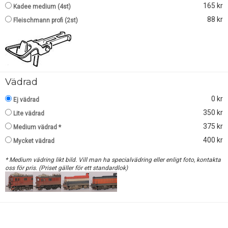
165 kr
Kadee medium (4st)
88 kr
Fleischmann profi (2st)
Vädrad
0 kr
Ej vädrad
350 kr
Lite vädrad
375 kr
Medium vädrad *
400 kr
Mycket vädrad
* Medium vädring likt bild. Vill man ha specialvädring eller enligt foto, kontakta
oss för pris. (Priset gäller för ett standardlok)