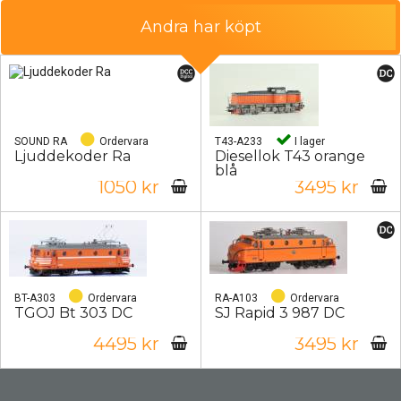
Andra har köpt
SOUND RA
Ordervara
T43-A233
I lager
Ljuddekoder Ra
Diesellok T43 orange
blå
1050 kr
3495 kr
BT-A303
Ordervara
RA-A103
Ordervara
TGOJ Bt 303 DC
SJ Rapid 3 987 DC
4495 kr
3495 kr