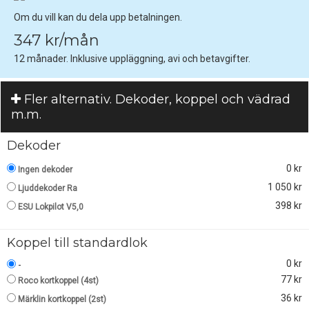
Om du vill kan du dela upp betalningen.
347 kr/mån
12 månader. Inklusive uppläggning, avi och betavgifter.
Fler alternativ. Dekoder, koppel och vädrad
m.m.
Dekoder
0 kr
Ingen dekoder
1 050 kr
Ljuddekoder Ra
398 kr
ESU Lokpilot V5,0
Koppel till standardlok
0 kr
-
77 kr
Roco kortkoppel (4st)
36 kr
Märklin kortkoppel (2st)