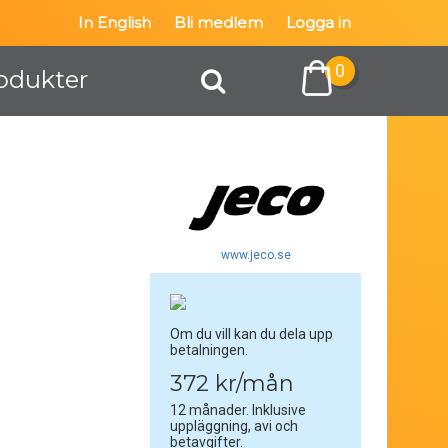
In English
Bli medlem
Logga in
0
odukter
www.jeco.se
Om du vill kan du dela upp
betalningen.
372 kr/mån
12 månader. Inklusive
uppläggning, avi och
betavgifter.