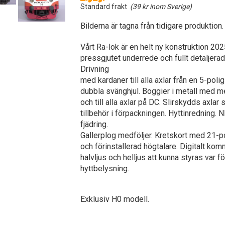
Standard frakt
(39 kr inom Sverige)
Bilderna är tagna från tidigare produktion.
Vårt Ra-lok är en helt ny konstruktion 20
pressgjutet underrede och fullt detaljera
Drivning
med kardaner till alla axlar från en 5-pol
dubbla svänghjul. Boggier i metall med m
och till alla axlar på DC. Slirskydds axlar
tillbehör i förpackningen. Hyttinredning
fjädring.
Gallerplog medföljer. Kretskort med 21-po
och förinstallerad högtalare. Digitalt ko
halvljus och helljus att kunna styras var f
hyttbelysning.
Exklusiv H0 modell.