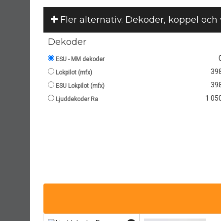
Fler alternativ. Dekoder, koppel och
Dekoder
ESU - MM dekoder
398
Lokpilot (mfx)
398
ESU Lokpilot (mfx)
1 050
Ljuddekoder Ra