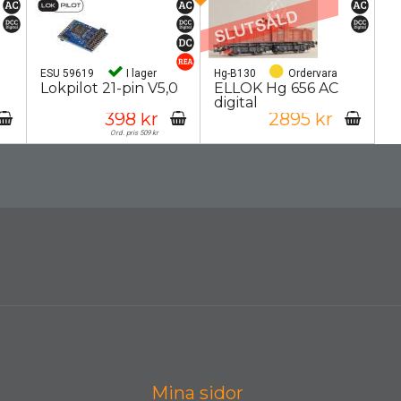
ESU 59619
I lager
Hg-B130
Ordervara
Lokpilot 21-pin V5,0
ELLOK Hg 656 AC
digital
398 kr
2895 kr
Ord. pris 509 kr
Mina sidor