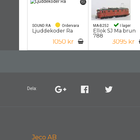
SOUND RA
Ordervara
MA-B252
I lager
Ljuddekoder Ra
Ellok SJ Ma brun
788
1050 kr
3095 kr
Dela:
Jeco AB