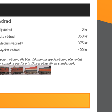
ädrad
0 kr
Ej vädrad
350 kr
Lite vädrad
375 kr
Medium vädrad *
400 kr
Mycket vädrad
edium vädring likt bild. Vill man ha specialvädring eller enligt
o, kontakta oss för pris. (Priset gäller för ett standardlok)