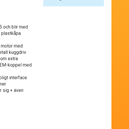
25 och blir med
d plastkåpa.
ig motor med
etall kuggdriv
 som extra
. NEM-koppel med
ligt interface
mmer
ör sig + även