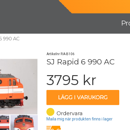
Pr
 6 990 AC
Artikelnr RA-B106
SJ Rapid 6 990 AC
3795 kr
LÄGG I VARUKORG
Ordervara
Maila mig när produkten finns i lager