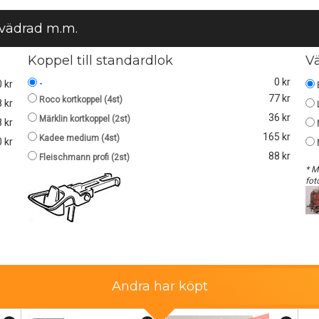
 vädrad m.m.
Koppel till standardlok
V
0 kr
-
0 kr
77 kr
Roco kortkoppel (4st)
 kr
36 kr
Märklin kortkoppel (2st)
 kr
165 kr
Kadee medium (4st)
 kr
88 kr
Fleischmann profi (2st)
* M
fot
Andra har köpt