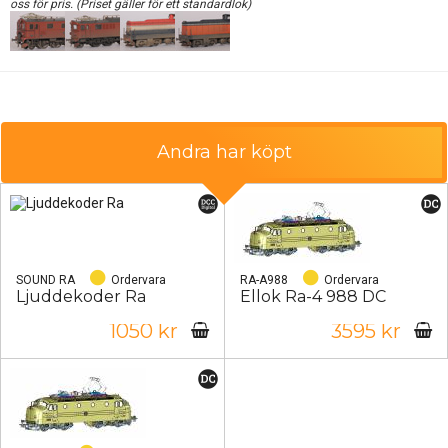
oss för pris. (Priset gäller för ett standardlok)
Andra har köpt
SOUND RA
Ordervara
RA-A988
Ordervara
Ljuddekoder Ra
Ellok Ra-4 988 DC
1050 kr
3595 kr