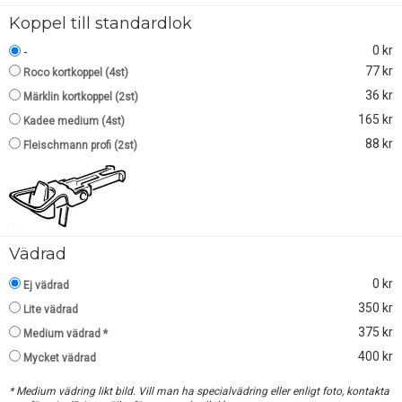
Koppel till standardlok
0 kr
-
77 kr
Roco kortkoppel (4st)
36 kr
Märklin kortkoppel (2st)
165 kr
Kadee medium (4st)
88 kr
Fleischmann profi (2st)
Vädrad
0 kr
Ej vädrad
350 kr
Lite vädrad
375 kr
Medium vädrad *
400 kr
Mycket vädrad
* Medium vädring likt bild. Vill man ha specialvädring eller enligt foto, kontakta