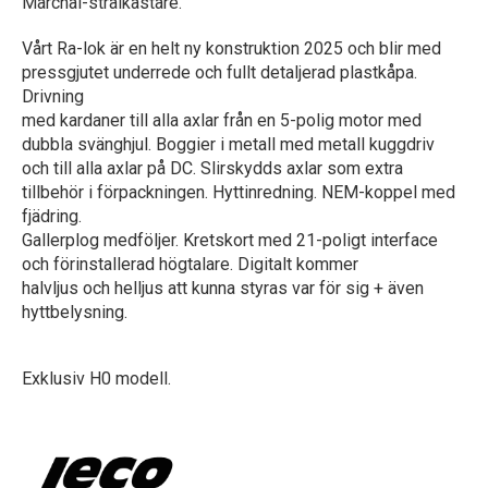
Marchal-strålkastare.
Vårt Ra-lok är en helt ny konstruktion 2025 och blir med
pressgjutet underrede och fullt detaljerad plastkåpa.
Drivning
med kardaner till alla axlar från en 5-polig motor med
dubbla svänghjul. Boggier i metall med metall kuggdriv
och till alla axlar på DC. Slirskydds axlar som extra
tillbehör i förpackningen. Hyttinredning. NEM-koppel med
fjädring.
Gallerplog medföljer. Kretskort med 21-poligt interface
och förinstallerad högtalare. Digitalt kommer
halvljus och helljus att kunna styras var för sig + även
hyttbelysning.
Exklusiv H0 modell.