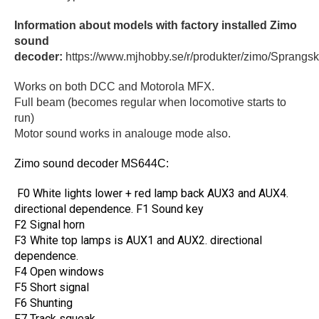
Information about models with factory installed Zimo
sound
decoder:
https://www.mjhobby.se/r/produkter/zimo/Sprang
Works on both DCC and Motorola MFX.
Full beam (becomes regular when locomotive starts to
run)
Motor sound works in analouge mode also.
Zimo sound decoder MS644C:
F0 White lights lower + red lamp back AUX3 and AUX4.
directional dependence. F1 Sound key
F2 Signal horn
F3 White top lamps is AUX1 and AUX2. directional
dependence.
F4 Open windows
F5 Short signal
F6 Shunting
F7 Track squeak