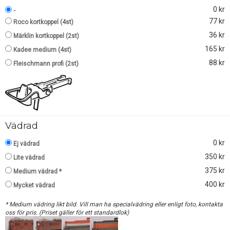
0 kr
-
77 kr
Roco kortkoppel (4st)
36 kr
Märklin kortkoppel (2st)
165 kr
Kadee medium (4st)
88 kr
Fleischmann profi (2st)
Vädrad
0 kr
Ej vädrad
350 kr
Lite vädrad
375 kr
Medium vädrad *
400 kr
Mycket vädrad
* Medium vädring likt bild. Vill man ha specialvädring eller enligt foto, kontakta
oss för pris. (Priset gäller för ett standardlok)