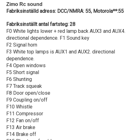
Zimo Rc sound
Fabriksinställd adress: DCC/NMRA: 55, Motorola**:55
Fabriksinställt antal fartsteg: 28
F0 White lights lower + red lamp back AUX3 and AUX4.
directional dependence. F1 Sound key
F2 Signal horn
F3 White top lamps is AUX1 and AUX2. directional
dependence.
F4 Open windows
F5 Short signal
F6 Shunting
F7 Track squeak
F8 Door open/close
F9 Coupling on/off
F10 Whistle
F11 Compressor
F12 Fan on/off
F13 Air brake
F14 Brake off