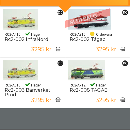
RC2-A410
I lager
RC2-A810
Ordervara
Rc2-002 InfraNord
Rc2-002 Tågab
3295 kr
3295 kr
RC2-A610
I lager
RC2-A712
I lager
Rc2-003 Banverket
Rc2-008 TÅGAB
Prod.
3295 kr
3295 kr