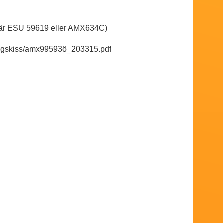
er är ESU 59619 eller AMX634C)
rangskiss/amx99593ö_203315.pdf