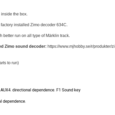
 inside the box.
 factory installed Zimo decoder 634C.
etter run on all type of Märklin track.
lled Zimo sound decoder:
https://www.mjhobby.se/r/produkter
rts to run)
 AUX4. directional dependence. F1 Sound key
al dependence.