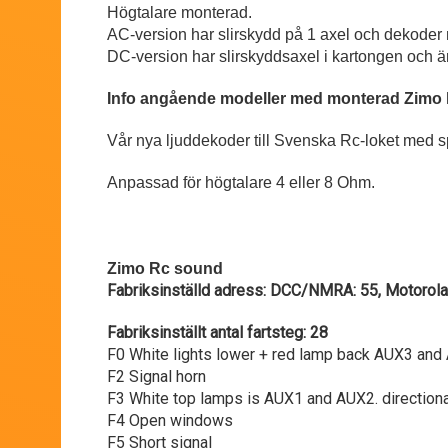
Högtalare monterad.
AC-version har slirskydd på 1 axel och dekoder
DC-version har slirskyddsaxel i kartongen och 
Info angående modeller med monterad Zimo 
Vår nya ljuddekoder till Svenska Rc-loket med s
Anpassad för högtalare 4 eller 8 Ohm.
Zimo Rc sound
Fabriksinställd adress: DCC/NMRA: 55, Motorol
Fabriksinställt antal fartsteg: 28
F0 White lights lower + red lamp back AUX3 and
F2 Signal horn
F3 White top lamps is AUX1 and AUX2. direction
F4 Open windows
F5 Short signal