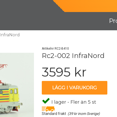
Pr
InfraNord
Artikelnr RC2-B410
Rc2-002 InfraNord
3595 kr
LÄGG I VARUKORG
I lager - Fler än 5 st
Standard frakt
(39 kr inom Sverige)