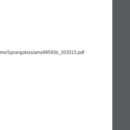
/zimo/Sprangskiss/amx99593ö_203315.pdf