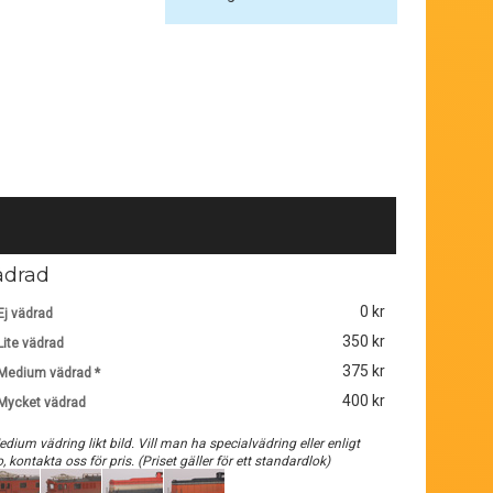
ädrad
0 kr
Ej vädrad
350 kr
Lite vädrad
375 kr
Medium vädrad *
400 kr
Mycket vädrad
edium vädring likt bild. Vill man ha specialvädring eller enligt
o, kontakta oss för pris. (Priset gäller för ett standardlok)