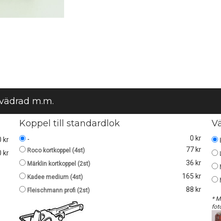
 vädrad m.m.
Koppel till standardlok
V
0 kr
-
0 kr
77 kr
Roco kortkoppel (4st)
 kr
36 kr
Märklin kortkoppel (2st)
165 kr
Kadee medium (4st)
88 kr
Fleischmann profi (2st)
* M
fot