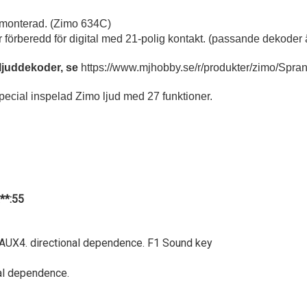
 monterad. (Zimo 634C)
är förberedd för digital med 21-polig kontakt. (passande dekod
ljuddekoder, se
https://www.mjhobby.se/r/produkter/zimo/Sp
pecial inspelad Zimo ljud med 27 funktioner.
a**:55
 AUX4. directional dependence. F1 Sound key
al dependence.