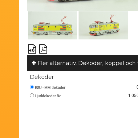
Fler alternativ. Dekoder, koppel och
Dekoder
ESU - MM dekoder
1 050
Ljuddekoder Rc