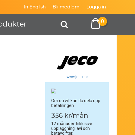
In English
Bli medlem
Logga in
0
odukter
www.jeco.se
Om du vill kan du dela upp
betalningen.
356 kr/mån
12 månader. Inklusive
uppläggning, avi och
betavgifter.