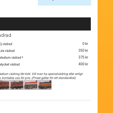
ädrad
0 kr
Ej vädrad
350 kr
Lite vädrad
375 kr
Medium vädrad *
400 kr
Mycket vädrad
edium vädring likt bild. Vill man ha specialvädring eller enligt
o, kontakta oss för pris. (Priset gäller för ett standardlok)