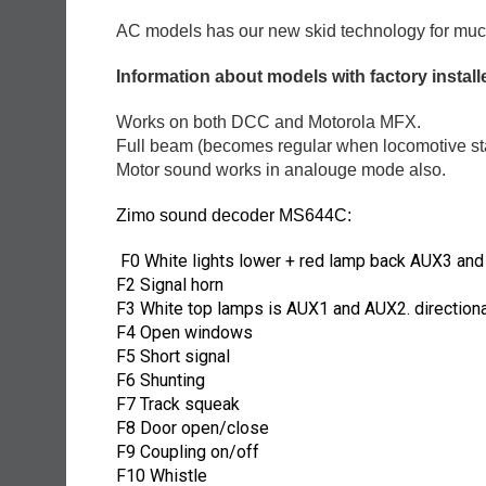
AC models has our new skid technology for much b
Information about models with factory insta
Works on both DCC and Motorola MFX.
Full beam (becomes regular when locomotive sta
Motor sound works in analouge mode also.
Zimo sound decoder MS644C:
F0 White lights lower + red lamp back AUX3 and
F2 Signal horn
F3 White top lamps is AUX1 and AUX2. direction
F4 Open windows
F5 Short signal
F6 Shunting
F7 Track squeak
F8 Door open/close
F9 Coupling on/off
F10 Whistle