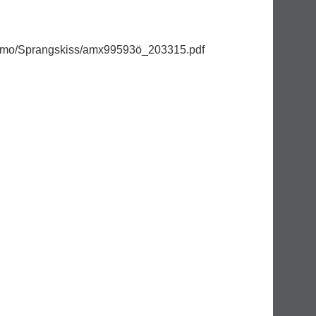
/zimo/Sprangskiss/amx99593ö_203315.pdf