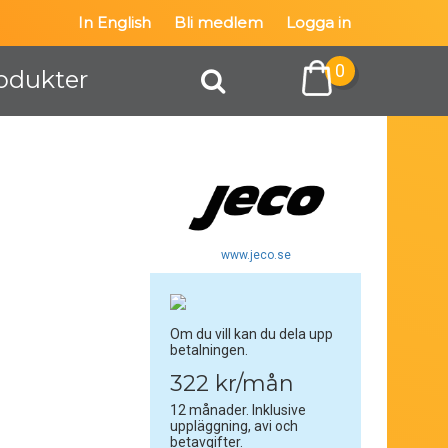
In English
Bli medlem
Logga in
0
odukter
www.jeco.se
Om du vill kan du dela upp
betalningen.
322 kr/mån
12 månader. Inklusive
uppläggning, avi och
betavgifter.