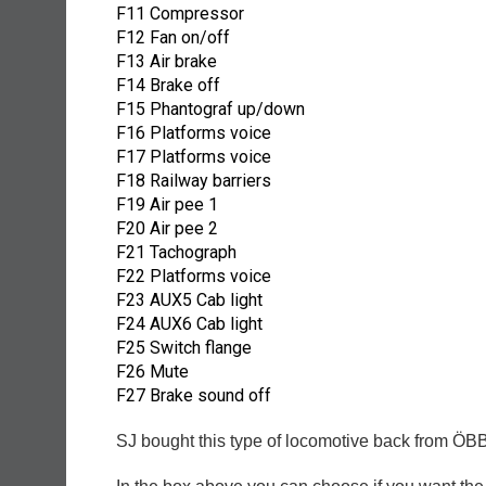
F11 Compressor
F12 Fan on/off
F13 Air brake
F14 Brake off
F15 Phantograf up/down
F16 Platforms voice
F17 Platforms voice
F18 Railway barriers
F19 Air pee 1
F20 Air pee 2
F21 Tachograph
F22 Platforms voice
F23 AUX5 Cab light
F24 AUX6 Cab light
F25 Switch flange
F26 Mute
F27 Brake sound off
SJ bought this type of locomotive back from ÖBB i