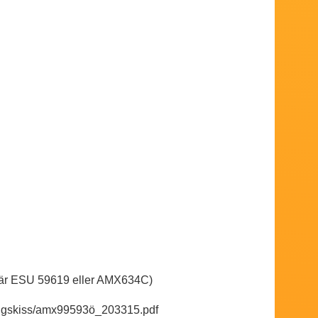
er är ESU 59619 eller AMX634C)
rangskiss/amx99593ö_203315.pdf