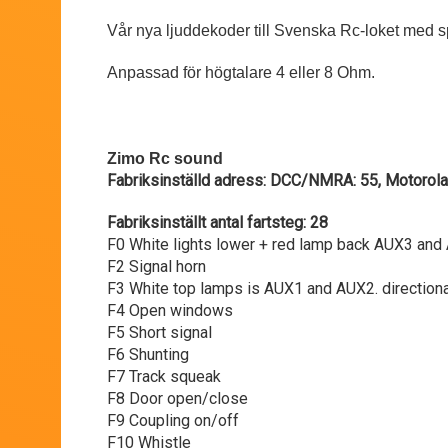
Vår nya ljuddekoder till Svenska Rc-loket med s
Anpassad för högtalare 4 eller 8 Ohm.
Zimo Rc sound
Fabriksinställd adress: DCC/NMRA: 55, Motorol
Fabriksinställt antal fartsteg: 28
F0 White lights lower + red lamp back AUX3 and
F2 Signal horn
F3 White top lamps is AUX1 and AUX2. direction
F4 Open windows
F5 Short signal
F6 Shunting
F7 Track squeak
F8 Door open/close
F9 Coupling on/off
F10 Whistle