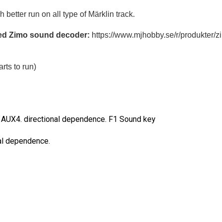
etter run on all type of Märklin track.
lled Zimo sound decoder:
https://www.mjhobby.se/r/produkter
rts to run)
 AUX4. directional dependence. F1 Sound key
al dependence.