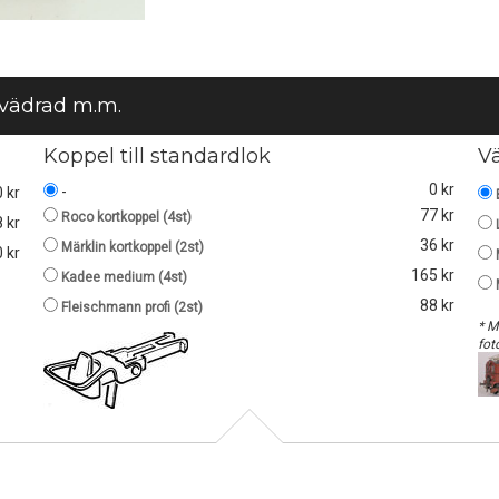
 vädrad m.m.
Koppel till standardlok
V
0 kr
-
0 kr
77 kr
Roco kortkoppel (4st)
 kr
36 kr
Märklin kortkoppel (2st)
 kr
165 kr
Kadee medium (4st)
88 kr
Fleischmann profi (2st)
* M
fot