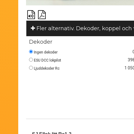
Fler alternativ. Dekoder, koppel och
Dekoder
Ingen dekoder
398
ESU DCC lokpilot
1 050
Ljuddekoder Rc