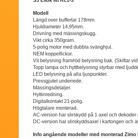
SJ Ellok litt Rc1-3
Modell
Längd over buffertar 178mm.
Hjuldiameter 14,95mm.
Drivning med mässingskugg.
Vikt cirka 350gram.
5-polig motor med dubbla svänghjul.
NEM koppelfickor.
Vit belysning fram/röd belysning bak. (Skiftar vid
Topp lampa och hyttbelysning styrbar med ljud
LED belysning på alla ljuspunkter.
Pressgjutet underrede.
Mässingsdetaljer.
Hyttinredning.
Digitalkontakt 21-polig.
Högtalare monterad.
AC-version har slirskydd på 1 axel och dekoder
DC-version har slirskyddsaxel i kartongen och 
Info angående modeller med monterad Zimo 