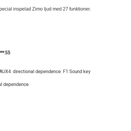
pecial inspelad Zimo ljud med 27 funktioner.
a**:55
 AUX4. directional dependence. F1 Sound key
al dependence.