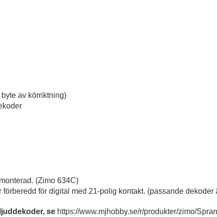
 byte av körriktning)
dekoder
 monterad. (Zimo 634C)
är förberedd för digital med 21-polig kontakt. (passande dekod
ljuddekoder, se
https://www.mjhobby.se/r/produkter/zimo/Sp