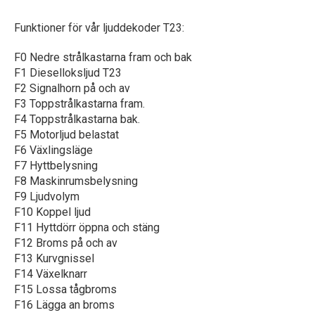
Funktioner för vår ljuddekoder T23:
F0 Nedre strålkastarna fram och bak
F1 Dieselloksljud T23
F2 Signalhorn på och av
F3 Toppstrålkastarna fram.
F4 Toppstrålkastarna bak.
F5 Motorljud belastat
F6 Växlingsläge
F7 Hyttbelysning
F8 Maskinrumsbelysning
F9 Ljudvolym
F10 Koppel ljud
F11 Hyttdörr öppna och stäng
F12 Broms på och av
F13 Kurvgnissel
F14 Växelknarr
F15 Lossa tågbroms
F16 Lägga an broms