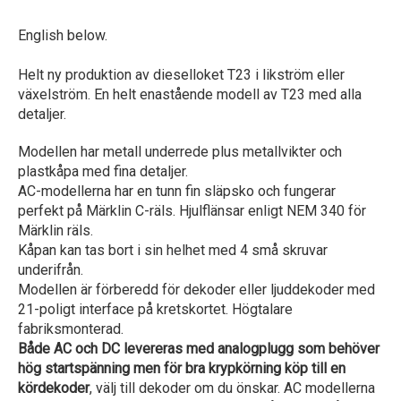
English below.
Helt ny produktion av dieselloket T23 i likström eller
växelström. En helt enastående modell av T23 med alla
detaljer.
Modellen har metall underrede plus metallvikter och
plastkåpa med fina detaljer.
AC-modellerna har en tunn fin släpsko och fungerar
perfekt på Märklin C-räls. Hjulflänsar enligt NEM 340 för
Märklin räls.
Kåpan kan tas bort i sin helhet med 4 små skruvar
underifrån.
Modellen är förberedd för dekoder eller ljuddekoder med
21-poligt interface på kretskortet. Högtalare
fabriksmonterad.
Både AC och DC levereras med analogplugg som behöver
hög startspänning men för bra krypkörning köp till en
kördekoder
, välj till dekoder om du önskar. AC modellerna