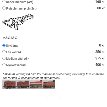
165 kr
Kadee medium (4st)
88 kr
Fleischmann profi (2st)
Vädrad
0 kr
Ej vädrad
350 kr
Lite vädrad
375 kr
Medium vädrad *
400 kr
Mycket vädrad
* Medium vädring likt bild. Vill man ha specialvädring eller enligt foto, kontakta
oss för pris. (Priset gäller för ett standardlok)