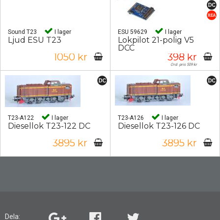
Sound T23
I lager
ESU 59629
I lager
Ljud ESU T23
Lokpilot 21-polig V5
DCC
1050 kr
398 kr
Ord. pris 509 kr
T23-A122
I lager
T23-A126
I lager
Diesellok T23-122 DC
Diesellok T23-126 DC
3895 kr
3895 kr
Dela: