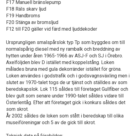
F17 Manuell bränslepump
F18 Räls skarv ljud
F19 Handbroms
F20 Stänga av bromsljud
F12 till F20 gäller vid färd med ljuddekoder
Ursprungligen smalspårslok typ Tp som byggdes om till
normalspårig diesel med ny rambalk och breddning av
hytten under åren 1965-1966 av ASJ-F och SJ i Örebro.
Axelföljden blev D istället med koppelstång. Loken
målades bruna med gula dekorränder istället för gröna.
Loken användes i godstrafik och i godsvagnsväxling men i
slutet av 1970-talet togs de ur tjänst och ställdes av som
beredskapslok. Lok 115 såldes till företaget Gullfiber och
blev gult som senare under 1990-talet såldes vidare till
Österlentåg. Efter att företaget gick i konkurs såldes det
som skrot.
År 2002 såldes de loken som stått i beredskap till olika
museiföreningar och 5 av de gick till skrot.
Teknisk data på förebilden: