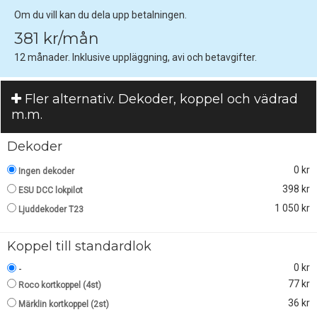
Om du vill kan du dela upp betalningen.
381 kr/mån
12 månader. Inklusive uppläggning, avi och betavgifter.
Fler alternativ. Dekoder, koppel och vädrad
m.m.
Dekoder
0 kr
Ingen dekoder
398 kr
ESU DCC lokpilot
1 050 kr
Ljuddekoder T23
Koppel till standardlok
0 kr
-
77 kr
Roco kortkoppel (4st)
36 kr
Märklin kortkoppel (2st)