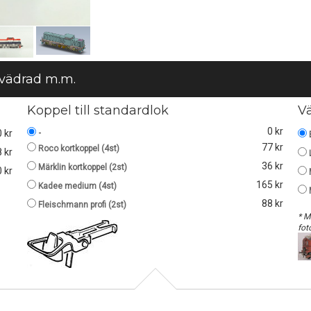
 vädrad m.m.
Koppel till standardlok
V
0 kr
-
0 kr
77 kr
Roco kortkoppel (4st)
 kr
36 kr
Märklin kortkoppel (2st)
 kr
165 kr
Kadee medium (4st)
88 kr
Fleischmann profi (2st)
* M
fot