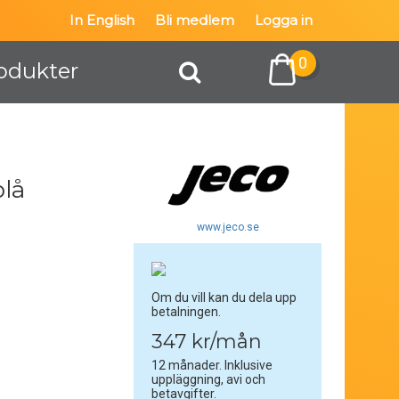
In English
Bli medlem
Logga in
0
odukter
blå
www.jeco.se
Om du vill kan du dela upp
betalningen.
347 kr/mån
12 månader. Inklusive
uppläggning, avi och
betavgifter.