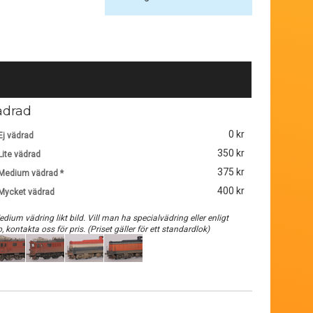
ädrad
0 kr
Ej vädrad
350 kr
Lite vädrad
375 kr
Medium vädrad *
400 kr
Mycket vädrad
edium vädring likt bild. Vill man ha specialvädring eller enligt
o, kontakta oss för pris. (Priset gäller för ett standardlok)