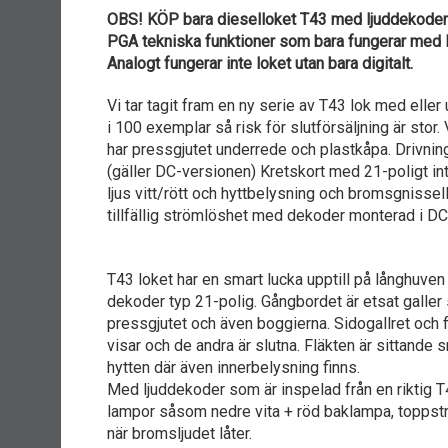
OBS! KÖP bara dieselloket T43 med ljuddekoder 
PGA tekniska funktioner som bara fungerar med l
Analogt fungerar inte loket utan bara digitalt.
Vi tar tagit fram en ny serie av T43 lok med eller 
i 100 exemplar så risk för slutförsäljning är stor
har pressgjutet underrede och plastkåpa. Drivning 
(gäller DC-versionen) Kretskort med 21-poligt int
ljus vitt/rött och hyttbelysning och bromsgniss
tillfällig strömlöshet med dekoder monterad i DC.
T43 loket har en smart lucka upptill på långhuve
dekoder typ 21-polig. Gångbordet är etsat galler
pressgjutet och även boggierna. Sidogallret och 
visar och de andra är slutna. Fläkten är sittande 
hytten där även innerbelysning finns.
Med ljuddekoder som är inspelad från en riktig T43
lampor såsom nedre vita + röd baklampa, toppstrå
när bromsljudet låter.