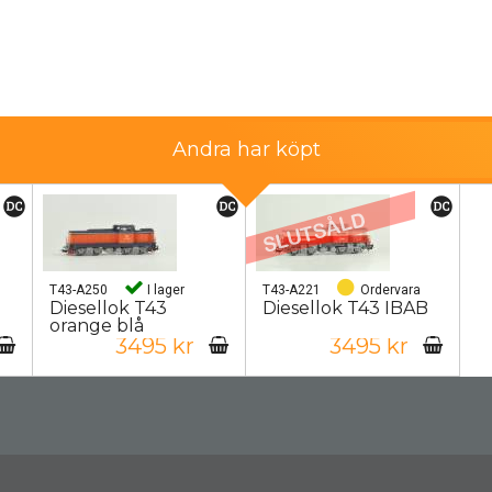
Andra har köpt
T43-A250
I lager
T43-A221
Ordervara
Diesellok T43
Diesellok T43 IBAB
orange blå
3495 kr
3495 kr