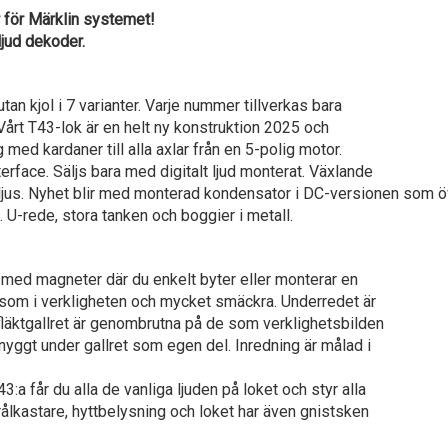
för Märklin systemet!
jud dekoder.
utan kjol i 7 varianter. Varje nummer tillverkas bara
. Vårt T43-lok är en helt ny konstruktion 2025 och
med kardaner till alla axlar från en 5-polig motor.
erface. Säljs bara med digitalt ljud monterat. Växlande
elljus. Nyhet blir med monterad kondensator i DC-versionen som 
 U-rede, stora tanken och boggier i metall.
n med magneter där du enkelt byter eller monterar en
 som i verkligheten och mycket smäckra. Underredet är
fläktgallret är genombrutna på de som verklighetsbilden
snyggt under gallret som egen del. Inredning är målad i
:a får du alla de vanliga ljuden på loket och styr alla
lkastare, hyttbelysning och loket har även gnistsken