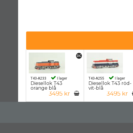
T43-A233
I lager
T43-A255
I lager
Diesellok T43
Diesellok T43 röd-
orange blå
vit-blå
3495 kr
3495 kr