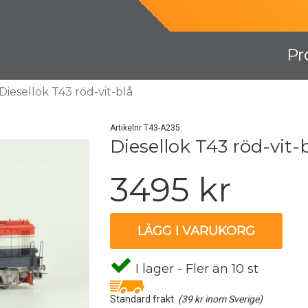
Pr
Diesellok T43 röd-vit-blå
Artikelnr T43-A235
Diesellok T43 röd-vit-
3495 kr
LÄGG I VARUKORG
I lager - Fler än 10 st
Standard frakt
(39 kr inom Sverige)