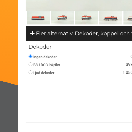
Fler alternativ. Dekoder, koppel och
Dekoder
Ingen dekoder
398
ESU DCC lokpilot
1 050
Ljud dekoder