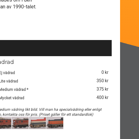
jan av 1990-talet.
ädrad
0 kr
Ej vädrad
350 kr
Lite vädrad
375 kr
Medium vädrad *
400 kr
Mycket vädrad
edium vädring likt bild. Vill man ha specialvädring eller enligt
o, kontakta oss för pris. (Priset gäller för ett standardlok)