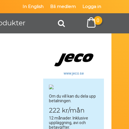
In English
Bli medlem
Logga in
0
odukter
www.jeco.se
Om du vill kan du dela upp
betalningen.
222 kr/mån
12 månader. Inklusive
uppläggning, avi och
betavgifter.