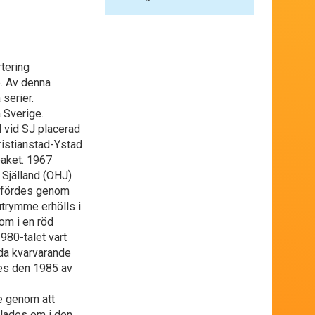
rtering
. Av denna
 serier.
a Sverige.
d vid SJ placerad
Kristianstad-Ystad
paket. 1967
 Själland (OHJ)
utfördes genom
utrymme erhölls i
om i en röd
1980-talet vart
nda kvarvarande
tes den 1985 av
de genom att
ålades om i den