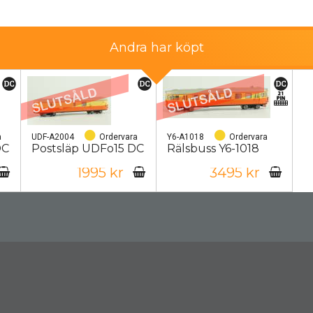
Andra har köpt
a
UDF-A2004
Ordervara
Y6-A1018
Ordervara
DC
Postsläp UDFo15 DC
Rälsbuss Y6-1018
1995 kr
3495 kr