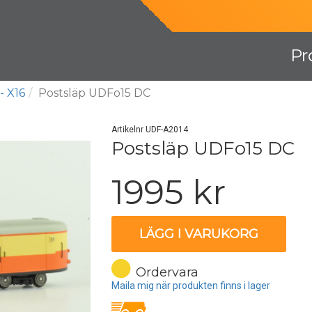
Pr
- X16
Postsläp UDFo15 DC
Artikelnr UDF-A2014
Postsläp UDFo15 DC
1995 kr
LÄGG I VARUKORG
Ordervara
Maila mig när produkten finns i lager