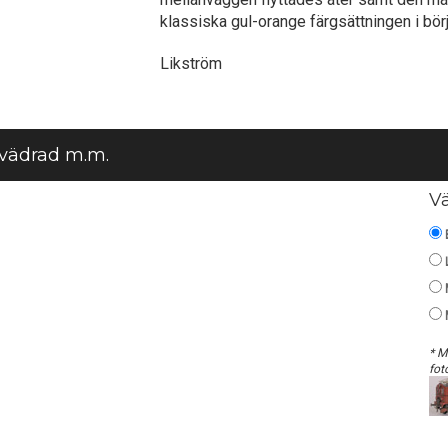
klassiska gul-orange färgsättningen i bör
Likström
 vädrad m.m.
V
* M
fot