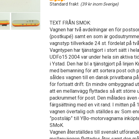
Standard frakt
(39 kr inom Sverige)
TEXT FRÅN SMOK:
Vagnen har två avdelningar en för postso
(postkupé) samt en som är godsutrymme
vagnstyp tillverkade 24 st. fördelat på två
Vagntypen har tjänstgjort i stort sätt i hel
UDFo15 2004 var under hela sin aktiva ti
i Ystad. Den har bl a tjänstgjort på linjen 
med bemanning för att sortera post och 
såldes vagnen till en dansk privatbana på
för fortsatt drift. En mindre ombyggnad 
att en mellanvägg flyttades så att större 
packrummet för post. Den målades även 
färgsättning med en vit rand. I mitten på 
vagnen övertalig och ställdes av. Som e
”postsläp” till YBo-motorvagnarna inköp
SMoK.
Vagnen återställdes till svenskt utföran
mellanväggen flyttades åter samt den m