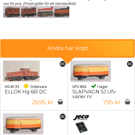
oss för pris. (Priset gäller för ett standardlok)
Andra har köpt
HG-A133
Ordervara
UFV-A06
I lager
ELLOK Hg 661 DC
SLÄPVAGN SJ Ufv
varier.nr
2695 kr
795 kr