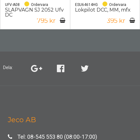
UFV-A08
Ordervara
ESU64614HG
Ordervara
SLÄPVAGN SJ 2052 Ufv
Lokpilot DCC, MM, mfx
DC
795 kr
395 kr
Dela:
Jeco AB
Tel: 08-545 553 80 (08:00-17:00)