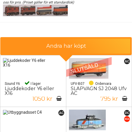
oss för pris. (Priset gäller för ett standardlok)
Andra har köpt
Sound Y6
I lager
UFV-B07
Ordervara
Ljuddekoder Y6 eller
SLÄPVAGN SJ 2048 Ufv
X16
AC
1050 kr
795 kr