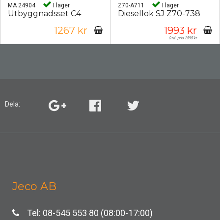
MA 24904
I lager
Z70-A711
I lager
Utbyggnadsset C4
Diesellok SJ Z70-738
1267 kr
1993 kr
Ord. pris 2595 kr
Dela:
Jeco AB
Tel: 08-545 553 80 (08:00-17:00)