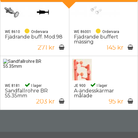
WE 8610
Ordervara
WE 86001
Ordervara
Fjädrande buff. Mod.98
Fjädrande buffert
mässing
271 kr
145 kr
WE 8181
I lager
JE 900
I lager
Sandfallrohre BR
A-ändesskärmar
55.35mm
målade
203 kr
95 kr