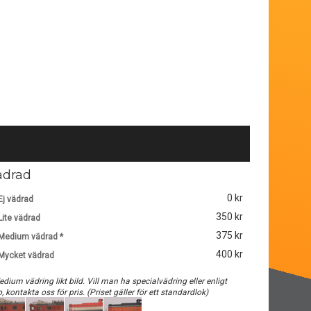
ädrad
0 kr
Ej vädrad
350 kr
Lite vädrad
375 kr
Medium vädrad *
400 kr
Mycket vädrad
edium vädring likt bild. Vill man ha specialvädring eller enligt
o, kontakta oss för pris. (Priset gäller för ett standardlok)