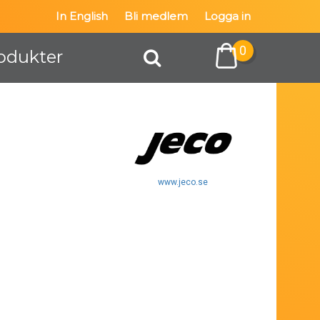
In English
Bli medlem
Logga in
0
odukter
www.jeco.se