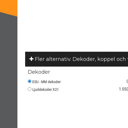
Fler alternativ. Dekoder, koppel och
Dekoder
ESU - MM dekoder
1 050
Ljuddekoder X21