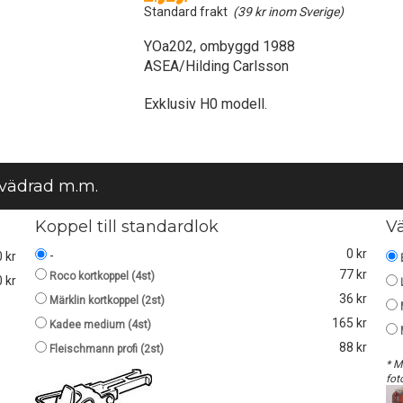
Standard frakt
(39 kr inom Sverige)
YOa202, ombyggd 1988
ASEA/Hilding Carlsson
Exklusiv H0 modell.
 vädrad m.m.
Koppel till standardlok
V
0 kr
-
0 kr
77 kr
Roco kortkoppel (4st)
 kr
36 kr
Märklin kortkoppel (2st)
165 kr
Kadee medium (4st)
88 kr
Fleischmann profi (2st)
* M
fot