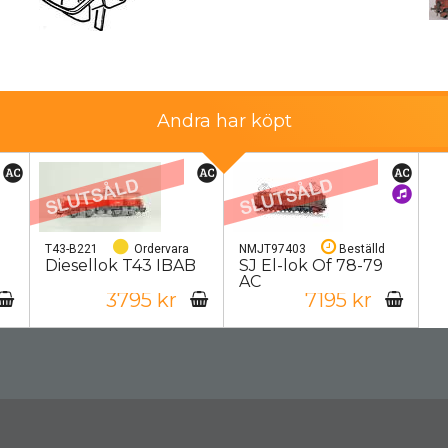
Andra har köpt
T43-B221
Ordervara
NMJT97403
Beställd
Diesellok T43 IBAB
SJ El-lok Of 78-79
AC
3795 kr
7195 kr