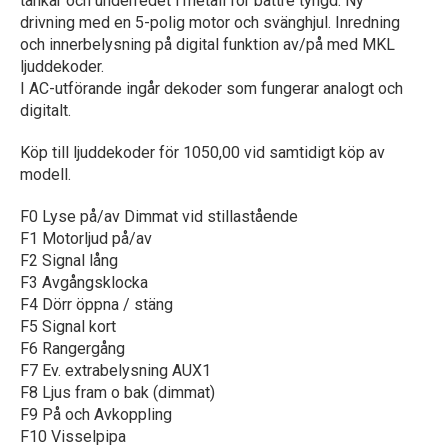
tankar och underredet i metall för bättre tyngd. Ny
drivning med en 5-polig motor och svänghjul. Inredning
och innerbelysning på digital funktion av/på med MKL
ljuddekoder.
I AC-utförande ingår dekoder som fungerar analogt och
digitalt.
Köp till ljuddekoder för 1050,00 vid samtidigt köp av
modell.
F0 Lyse på/av Dimmat vid stillastående
F1 Motorljud på/av
F2 Signal lång
F3 Avgångsklocka
F4 Dörr öppna / stäng
F5 Signal kort
F6 Rangergång
F7 Ev. extrabelysning AUX1
F8 Ljus fram o bak (dimmat)
F9 På och Avkoppling
F10 Visselpipa