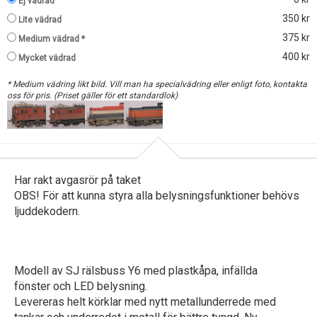
Ej vädrad
350 kr
Lite vädrad
375 kr
Medium vädrad *
400 kr
Mycket vädrad
* Medium vädring likt bild. Vill man ha specialvädring eller enligt foto, kontakta
oss för pris. (Priset gäller för ett standardlok)
Har rakt avgasrör på taket
OBS! För att kunna styra alla belysningsfunktioner behövs
ljuddekodern.
Modell av SJ rälsbuss Y6 med plastkåpa, infällda
fönster och LED belysning.
Levereras helt körklar med nytt metallunderrede med