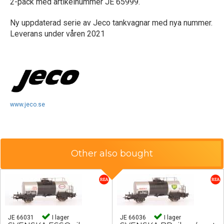
2-pack med artikelnummer JE 65999.
Ny uppdaterad serie av Jeco tankvagnar med nya nummer.
Leverans under våren 2021
www.jeco.se
Other also bought
JE 66031
I lager
JE 66036
I lager