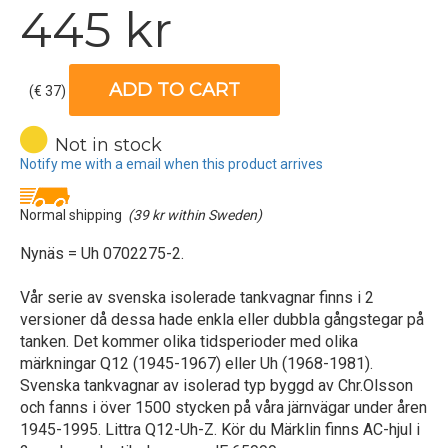
445 kr
ADD TO CART
(€ 37)
Not in stock
Notify me with a email when this product arrives
Normal shipping
(39 kr within Sweden)
Nynäs = Uh 0702275-2.
Vår serie av svenska isolerade tankvagnar finns i 2
versioner då dessa hade enkla eller dubbla gångstegar på
tanken. Det kommer olika tidsperioder med olika
märkningar Q12 (1945-1967) eller Uh (1968-1981).
Svenska tankvagnar av isolerad typ byggd av Chr.Olsson
och fanns i över 1500 stycken på våra järnvägar under åren
1945-1995. Littra Q12-Uh-Z. Kör du Märklin finns AC-hjul i