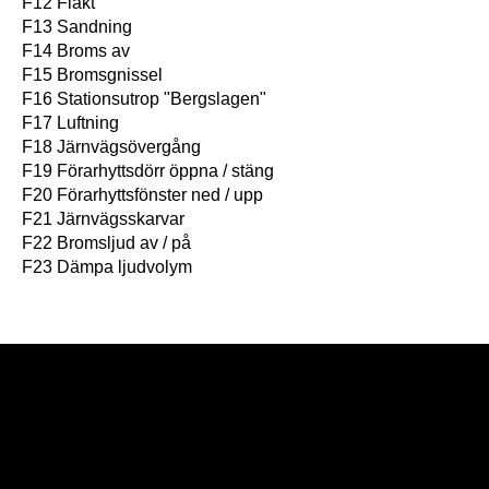
F12 Fläkt
F13 Sandning
F14 Broms av
F15 Bromsgnissel
F16 Stationsutrop "Bergslagen"
F17 Luftning
F18 Järnvägsövergång
F19 Förarhyttsdörr öppna / stäng
F20 Förarhyttsfönster ned / upp
F21 Järnvägsskarvar
F22 Bromsljud av / på
F23 Dämpa ljudvolym