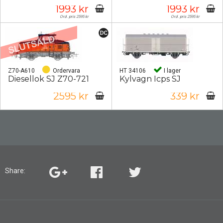
1993 kr
1993 kr
Ord. pris 2595 kr
Ord. pris 2595 kr
Z70-A610
Ordervara
HT 34106
I lager
Diesellok SJ Z70-721
Kylvagn Icps SJ
2595 kr
339 kr
Share: