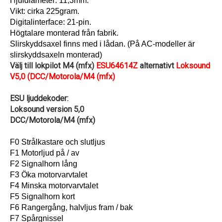
Hjuldiameter: 11,3mm.
Vikt: cirka 225gram.
Digitalinterface: 21-pin.
Högtalare monterad från fabrik.
Slirskyddsaxel finns med i lådan. (På AC-modeller är
slirskyddsaxeln monterad)
Välj till lokpilot M4 (mfx)
ESU64614Z
alternativt
Loksound
V5,0 (DCC/Motorola/M4 (mfx)
ESU ljuddekoder:
Loksound version 5,0
DCC/Motorola/M4 (mfx)
F0 Strålkastare och slutljus
F1 Motorljud på / av
F2 Signalhorn lång
F3 Öka motorvarvtalet
F4 Minska motorvarvtalet
F5 Signalhorn kort
F6 Rangergång, halvljus fram / bak
F7 Spårgnissel