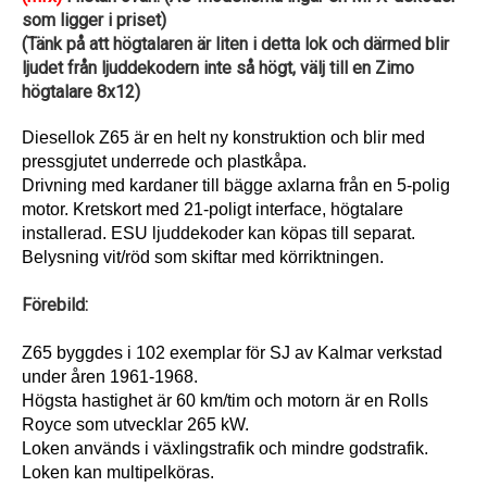
som ligger i priset)
(Tänk på att högtalaren är liten i detta lok och därmed blir
ljudet från ljuddekodern inte så högt, välj till en Zimo
högtalare 8x12)
Diesellok Z65 är en helt ny konstruktion och blir med
pressgjutet underrede och plastkåpa.
Drivning med kardaner till bägge axlarna från en 5-polig
motor. Kretskort med 21-poligt interface, högtalare
installerad. ESU ljuddekoder kan köpas till separat.
Belysning vit/röd som skiftar med körriktningen.
Förebild:
Z65 byggdes i 102 exemplar för SJ av Kalmar verkstad
under åren 1961-1968.
Högsta hastighet är 60 km/tim och motorn är en Rolls
Royce som utvecklar 265 kW.
Loken används i växlingstrafik och mindre godstrafik.
Loken kan multipelköras.