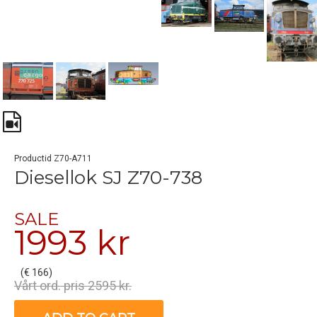
Productid Z70-A711
Diesellok SJ Z70-738
SALE
1993 kr
(€ 166)
Vårt ord. pris 2595 kr.