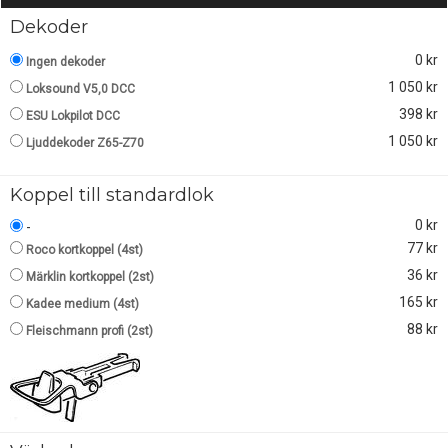
Dekoder
0 kr
Ingen dekoder
1 050 kr
Loksound V5,0 DCC
398 kr
ESU Lokpilot DCC
1 050 kr
Ljuddekoder Z65-Z70
Koppel till standardlok
0 kr
-
77 kr
Roco kortkoppel (4st)
36 kr
Märklin kortkoppel (2st)
165 kr
Kadee medium (4st)
88 kr
Fleischmann profi (2st)