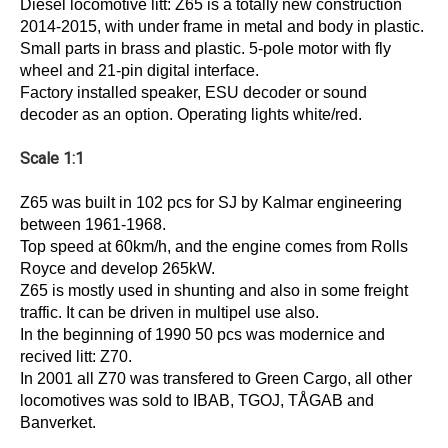
Diesel locomotive litt: Z65 is a totally new construction
2014-2015, with under frame in metal and body in plastic.
Small parts in brass and plastic. 5-pole motor with fly
wheel and 21-pin digital interface.
Factory installed speaker, ESU decoder or sound
decoder as an option. Operating lights white/red.
Scale 1:1
Z65 was built in 102 pcs for SJ by Kalmar engineering
between 1961-1968.
Top speed at 60km/h, and the engine comes from Rolls
Royce and develop 265kW.
Z65 is mostly used in shunting and also in some freight
traffic. It can be driven in multipel use also.
In the beginning of 1990 50 pcs was modernice and
recived litt: Z70.
In 2001 all Z70 was transfered to Green Cargo, all other
locomotives was sold to IBAB, TGOJ, TÅGAB and
Banverket.