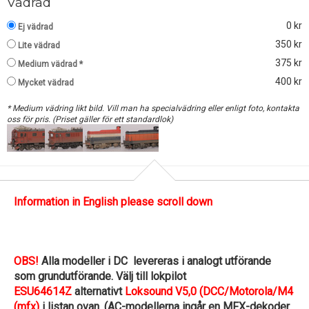
Vädrad
0 kr
Ej vädrad
350 kr
Lite vädrad
375 kr
Medium vädrad *
400 kr
Mycket vädrad
* Medium vädring likt bild. Vill man ha specialvädring eller enligt foto, kontakta
oss för pris. (Priset gäller för ett standardlok)
Information in English please scroll down
OBS!
Alla modeller i DC levereras i analogt utförande
som grundutförande. Välj till lokpilot
ESU64614Z
alternativt
Loksound V5,0 (DCC/Motorola/M4
(mfx)
i listan ovan. (AC-modellerna ingår en MFX-dekoder