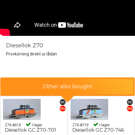
Diesellok Z70
Provkörning direkt ur lådan
Other also bought
Z70-A510
I lager
Z70-A710
I lager
Diesellok GC Z70-701
Diesellok GC Z70-746