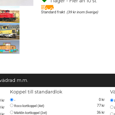
I lager - Fler än 10 st
Standard frakt
(39 kr inom Sverige)
 vädrad m.m.
Koppel till standardlok
V
0 kr
-
0 kr
77 kr
Roco kortkoppel (4st)
 kr
36 kr
Märklin kortkoppel (2st)
 kr