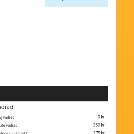
ädrad
0 kr
Ej vädrad
350 kr
Lite vädrad
375 kr
Medium vädrad *