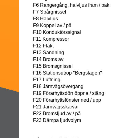
F6 Rangergång, halvljus fram / bak
F7 Spårgnissel
F8 Halvljus
F9 Koppel av / på
F10 Konduktörssignal
F11 Kompressor
F12 Fläkt
F13 Sandning
F14 Broms av
F15 Bromsgnissel
F16 Stationsutrop "Bergslagen"
F17 Luftning
F18 Järnvägsövergång
F19 Förarhyttsdörr öppna / stäng
F20 Förarhyttsfönster ned / upp
F21 Järnvägsskarvar
F22 Bromsljud av / på
F23 Dämpa ljudvolym