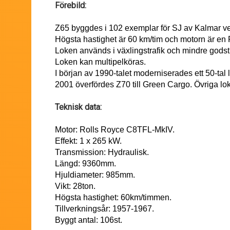
Förebild:
Z65 byggdes i 102 exemplar för SJ av Kalmar v
Högsta hastighet är 60 km/tim och motorn är en
Loken används i växlingstrafik och mindre godst
Loken kan multipelköras.
I början av 1990-talet moderniserades ett 50-tal l
2001 överfördes Z70 till Green Cargo. Övriga l
Teknisk data:
Motor: Rolls Royce C8TFL-MkIV.
Effekt: 1 x 265 kW.
Transmission: Hydraulisk.
Längd: 9360mm.
Hjuldiameter: 985mm.
Vikt: 28ton.
Högsta hastighet: 60km/timmen.
Tillverkningsår: 1957-1967.
Byggt antal: 106st.