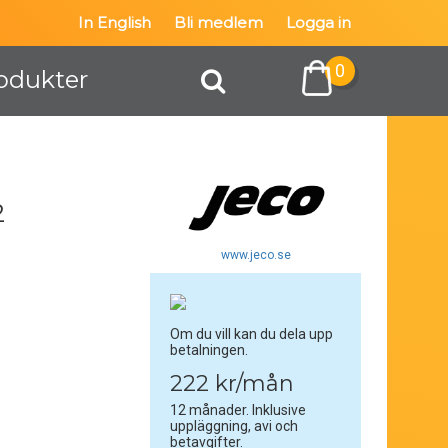
In English
Bli medlem
Logga in
0
odukter
2
www.jeco.se
Om du vill kan du dela upp
betalningen.
222 kr/mån
12 månader. Inklusive
uppläggning, avi och
betavgifter.