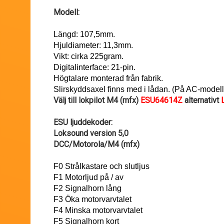
Modell:
Längd: 107,5mm.
Hjuldiameter: 11,3mm.
Vikt: cirka 225gram.
Digitalinterface: 21-pin.
Högtalare monterad från fabrik.
Slirskyddsaxel finns med i lådan. (På AC-modell
Välj till lokpilot M4 (mfx)
ESU64614Z
alternativt
ESU ljuddekoder:
Loksound version 5,0
DCC/Motorola/M4 (mfx)
F0 Strålkastare och slutljus
F1 Motorljud på / av
F2 Signalhorn lång
F3 Öka motorvarvtalet
F4 Minska motorvarvtalet
F5 Signalhorn kort