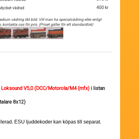
400 kr
Mycket vädrad
edium vädring likt bild. Vill man ha specialvädring eller enligt
o, kontakta oss för pris. (Priset gäller för ett standardlok)
t
Loksound V5,0 (DCC/Motorola/M4 (mfx)
i listan
gtalare 8x12)
allerad. ESU ljuddekoder kan köpas till separat.