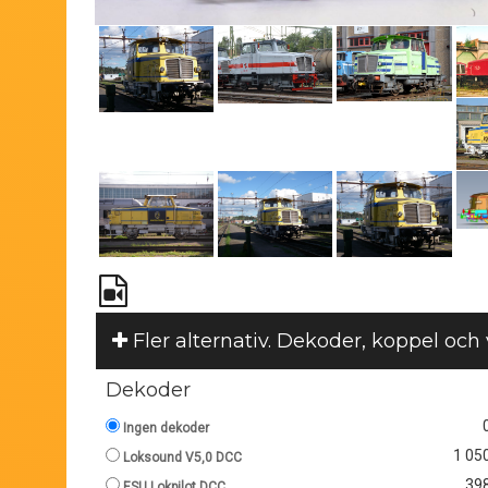
Fler alternativ. Dekoder, koppel och
Dekoder
Ingen dekoder
1 050
Loksound V5,0 DCC
398
ESU Lokpilot DCC