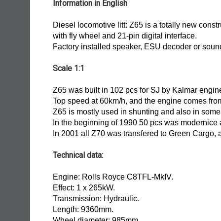
Information in English
Diesel locomotive litt: Z65 is a totally new cons
with fly wheel and 21-pin digital interface.
Factory installed speaker, ESU decoder or sound
Scale 1:1
Z65 was built in 102 pcs for SJ by Kalmar eng
Top speed at 60km/h, and the engine comes fr
Z65 is mostly used in shunting and also in some fr
In the beginning of 1990 50 pcs was modernice an
In 2001 all Z70 was transfered to Green Cargo,
Technical data:
Engine: Rolls Royce C8TFL-MkIV.
Effect: 1 x 265kW.
Transmission: Hydraulic.
Length: 9360mm.
Wheel diameter: 985mm.