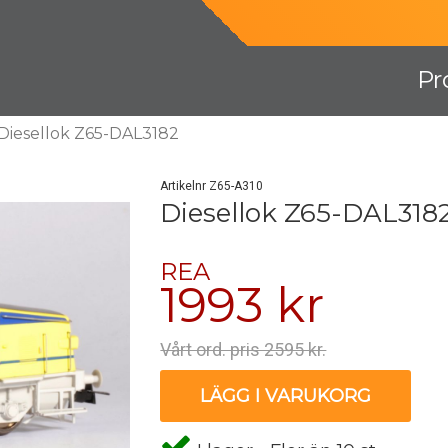
Pr
Diesellok Z65-DAL3182
Artikelnr Z65-A310
Diesellok Z65-DAL318
REA
1993 kr
Vårt ord. pris 2595 kr.
LÄGG I VARUKORG