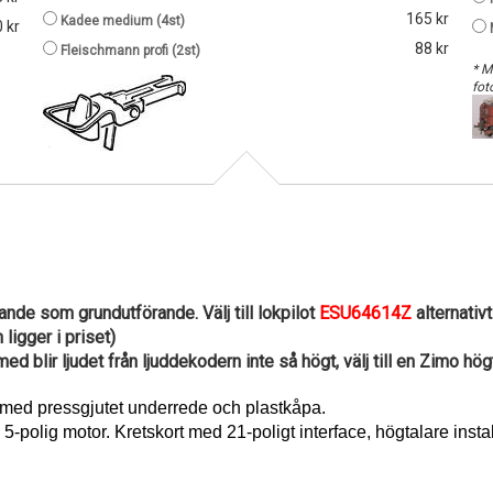
165 kr
Kadee medium (4st)
 kr
88 kr
Fleischmann profi (2st)
* M
fot
ande som grundutförande. Välj till lokpilot
ESU64614Z
alternativ
igger i priset)
med blir ljudet från ljuddekodern inte så högt, välj till en Zimo hö
r med pressgjutet underrede och plastkåpa.
5-polig motor. Kretskort med 21-poligt interface, högtalare inst