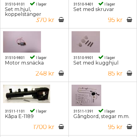
31510-9101
I lager
31510-9401
I lager
Set m.hjul,
Set med skruvar
koppelstänger
370 kr
95 kr
31510-9801
I lager
31510-9901
I lager
Motor m.snäcka
Set med kugghjul
248 kr
85 kr
31511-1101
I lager
31511-1391
I lager
Kåpa E-1189
Gångbord, stegar m.m.
1700 kr
95 kr