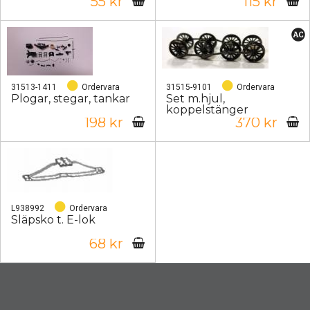
55 kr
115 kr
31513-1411
Ordervara
31515-9101
Ordervara
Plogar, stegar, tankar
Set m.hjul,
koppelstänger
198 kr
370 kr
L938992
Ordervara
Släpsko t. E-lok
68 kr