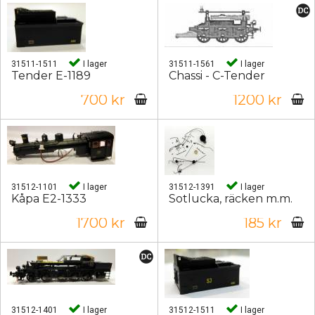
31511-1511
I lager
31511-1561
I lager
Tender E-1189
Chassi - C-Tender
700 kr
1200 kr
31512-1101
I lager
31512-1391
I lager
Kåpa E2-1333
Sotlucka, räcken m.m.
1700 kr
185 kr
31512-1401
I lager
31512-1511
I lager