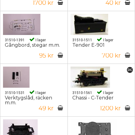
1700 kr
40 kr
31510-1391
I lager
31510-1511
I lager
Gångbord, stegar m.m.
Tender E-901
95 kr
700 kr
31510-1531
I lager
31510-1561
I lager
Verktygslåd, räcken
Chassi - C-Tender
m.m.
49 kr
1200 kr