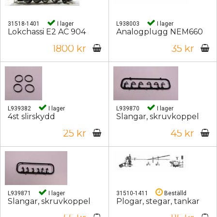
31518-1401
I lager
L938003
I lager
Lokchassi E2 AC 904
Analogplugg NEM660
1800 kr
35 kr
L939382
I lager
L939870
I lager
4st slirskydd
Slangar, skruvkoppel
25 kr
45 kr
L939871
I lager
31510-1411
Beställd
Slangar, skruvkoppel
Plogar, stegar, tankar