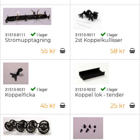
31510-8111
I lager
31510-9011
I lager
Strömupptagning
2st Koppelkullisser
55 kr
58 kr
31510-9031
I lager
31510-9032
I lager
Koppelficka
Koppel lok - tender
45 kr
25 kr