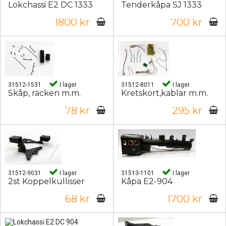
Lokchassi E2 DC 1333
Tenderkåpa SJ 1333
1800 kr
700 kr
31512-1531
I lager
31512-8011
I lager
Skåp, räcken m.m.
Kretskort,kablar m.m.
78 kr
295 kr
31512-9031
I lager
31513-1101
I lager
2st Koppelkullisser
Kåpa E2-904
68 kr
1700 kr