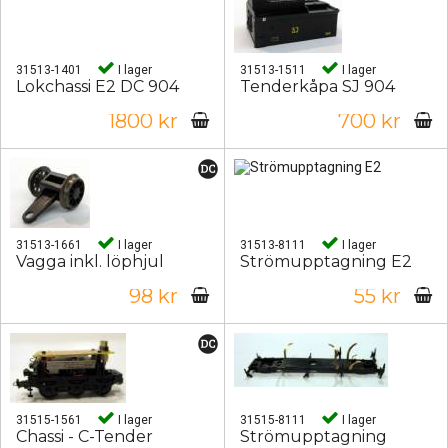
31513-1401
I lager
31513-1511
I lager
Lokchassi E2 DC 904
Tenderkåpa SJ 904
1800 kr
700 kr
31513-1661
I lager
31513-8111
I lager
Vagga inkl. löphjul
Strömupptagning E2
98 kr
55 kr
31515-1561
I lager
31515-8111
I lager
Chassi - C-Tender
Strömupptagning