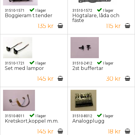
31510-1571
I lager
31510-1572
I lager
Boggieram t.tender
Högtalare, låda och
fäste
135 kr
115 kr
31510-1721
I lager
31510-2412
I lager
Set med lampor
2st buffertar
145 kr
30 kr
31510-8011
I lager
31510-8012
I lager
Kretskort,koppel m.m.
Analogplugg
145 kr
18 kr