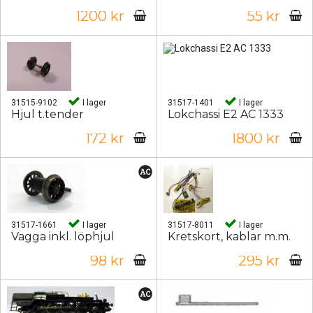
1200 kr
55 kr
31515-9102
I lager
31517-1401
I lager
Hjul t.tender
Lokchassi E2 AC 1333
172 kr
1800 kr
31517-1661
I lager
31517-8011
I lager
Vagga inkl. löphjul
Kretskort, kablar m.m.
98 kr
295 kr