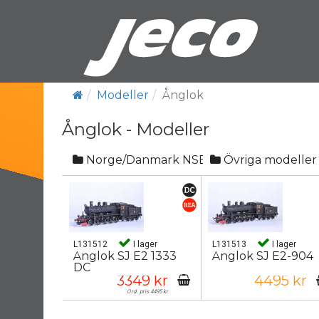
Modeller
Ånglok
Ånglok - Modeller
Norge/Danmark NSB/DSB
Övriga modeller
L131512
I lager
L131513
I lager
Ånglok SJ E2 1333
Ånglok SJ E2-904
DC
3349 kr
4495 kr
Ord. pris 4495 kr