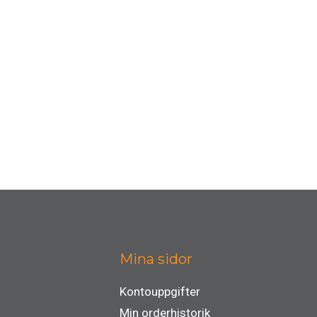
Mina sidor
Kontouppgifter
Min orderhistorik