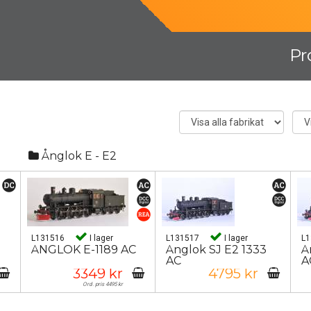
Pr
Ånglok E - E2
L131516
I lager
L131517
I lager
L
ÅNGLOK E-1189 AC
Ånglok SJ E2 1333
Å
AC
A
3349 kr
4795 kr
Ord. pris 4495 kr