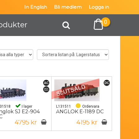
In English
Bli medlem
Logga in
0
odukter
131518
I lager
L131511
Ordervara
nglok SJ E2-904
ÅNGLOK E-1189 DC
C
4795 kr
4195 kr